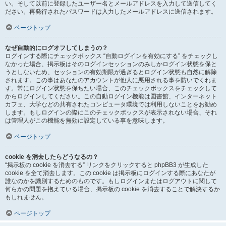
い。そして以前に登録したユーザー名とメールアドレスを入力して送信してく
ださい。再発行されたパスワードは入力したメールアドレスに送信されます。
ページトップ
なぜ自動的にログオフしてしまうの？
ログインする際にチェックボックス “自動ログインを有効にする” をチェックし
なかった場合、掲示板はそのログインセッションのみしかログイン状態を保と
うとしないため、セッションの有効期限が過ぎるとログイン状態も自然に解除
されます。この事はあなたのアカウントが他人に悪用される事を防いでくれま
す。常にログイン状態を保ちたい場合、このチェックボックスをチェックして
からログインしてください。この自動ログイン機能は図書館、インターネット
カフェ、大学などの共有されたコンピュータ環境では利用しないことをお勧め
します。もしログインの際にこのチェックボックスが表示されない場合、それ
は管理人がこの機能を無効に設定している事を意味します。
ページトップ
cookie を消去したらどうなるの？
“掲示板の cookie を消去する” リンクをクリックすると phpBB3 が生成した
cookie を全て消去します。この cookie は掲示板にログインする際にあなたが
誰なのかを識別するためのものです。もしログインまたはログアウトに関して
何らかの問題を抱えている場合、掲示板の cookie を消去することで解決するか
もしれません。
ページトップ