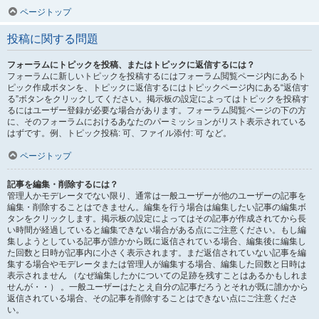
ページトップ
投稿に関する問題
フォーラムにトピックを投稿、またはトピックに返信するには？
フォーラムに新しいトピックを投稿するにはフォーラム閲覧ページ内にあるト
ピック作成ボタンを、トピックに返信するにはトピックページ内にある“返信す
る”ボタンをクリックしてください。掲示板の設定によってはトピックを投稿す
るにはユーザー登録が必要な場合があります。フォーラム閲覧ページの下の方
に、そのフォーラムにおけるあなたのパーミッションがリスト表示されている
はずです。例、トピック投稿: 可、ファイル添付: 可 など。
ページトップ
記事を編集・削除するには？
管理人かモデレータでない限り、通常は一般ユーザーが他のユーザーの記事を
編集・削除することはできません。編集を行う場合は編集したい記事の編集ボ
タンをクリックします。掲示板の設定によってはその記事が作成されてから長
い時間が経過していると編集できない場合がある点にご注意ください。もし編
集しようとしている記事が誰かから既に返信されている場合、編集後に編集し
た回数と日時が記事内に小さく表示されます。まだ返信されていない記事を編
集する場合やモデレータまたは管理人が編集する場合、編集した回数と日時は
表示されません （なぜ編集したかについての足跡を残すことはあるかもしれま
せんが・・） 。一般ユーザーはたとえ自分の記事だろうとそれが既に誰かから
返信されている場合、その記事を削除することはできない点にご注意くださ
い。