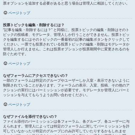
票オプションを追加する必要があると思う場合は管理人に相談してください。
ページトップ
投票トピックを編集・削除するには？
“記事を編集・削除するには？” と同様に、投票トピックの編集・削除はそのト
ピックの投稿者、モデレータ、管理人しか行うことができません。投票トピッ
クを編集するにはそのトピックの一番最初の記事の編集ボタンをクリックして
ください。一票でも投票されている投票トピックの編集・削除はモデレータか
管理人しか行えません。これは投票オプションが投票期間中に変更されるのを
防ぐためです。
ページトップ
なぜフォーラムにアクセスできないの？
一部のフォーラムは特定のグループやユーザーしか入室・表示できないように
制限されていることがあります。フォーラムの表示、入室、投稿、その他のア
クションの実行にはパーミッションが必要です。モデレータか管理人にパーミ
ッションを与えてもらうようお問い合わせください。
ページトップ
なぜファイルを添付できないの？
ファイル添付のパーミッションは各フォーラム、各グループ、各ユーザーに与
えられます。管理人によっては特定のフォーラムに対してパーミッションを許
可していなかったり特定のグループにのみ許可していたりするかもしれませ