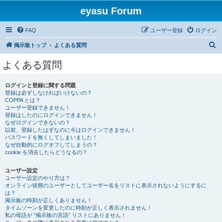
eyasu Forum
FAQ
ユーザー登録
ログイン
検
掲示板トップ
よくある質問
索
よくある質問
ログインと登録に関する問題
登録は必ずしなければいけないの？
COPPA とは？
ユーザー登録できません！
登録はしたのにログインできません！
なぜログインできないの？
以前、登録したはずなのに今はログインできません！
パスワードを無くしてしまいました！
なぜ自動的にログオフしてしまうの？
cookie を消去したらどうなるの？
ユーザー設定
ユーザー設定のやり方は？
オンライン状態のユーザーとしてユーザー名をリストに表示されないようにするに
は？
掲示板の時刻が正しくありません！
タイムゾーンを変更したのに時刻が正しく表示されません！
私の母語が “掲示板の言語” リストにありません！