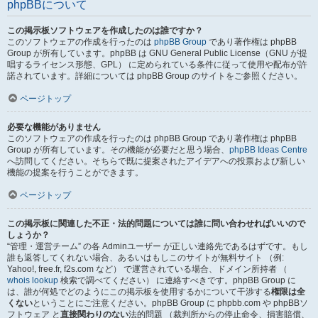
phpBBについて
この掲示板ソフトウェアを作成したのは誰ですか？
このソフトウェアの作成を行ったのは
phpBB Group
であり著作権は phpBB
Group が所有しています。phpBB は GNU General Public License（GNU が提
唱するライセンス形態、GPL） に定められている条件に従って使用や配布が許
諾されています。詳細については phpBB Group のサイトをご参照ください。
ページトップ
必要な機能がありません
このソフトウェアの作成を行ったのは phpBB Group であり著作権は phpBB
Group が所有しています。その機能が必要だと思う場合、
phpBB Ideas Centre
へ訪問してください。そちらで既に提案されたアイデアへの投票および新しい
機能の提案を行うことができます。
ページトップ
この掲示板に関連した不正・法的問題については誰に問い合わせればいいので
しょうか？
“管理・運営チーム” の各 Adminユーザー が正しい連絡先であるはずです。もし
誰も返答してくれない場合、あるいはもしこのサイトが無料サイト （例:
Yahoo!, free.fr, f2s.com など） で運営されている場合、ドメイン所持者 （
whois lookup
検索で調べてください） に連絡すべきです。phpBB Group に
は、誰が何処でどのようにこの掲示板を使用するかについて干渉する
権限は全
くない
ということにご注意ください。phpBB Group に phpbb.com や phpBBソ
フトウェア と
直接関わりのない
法的問題 （裁判所からの停止命令、損害賠償、