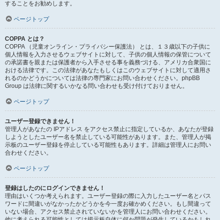
することをお勧めします。
ページトップ
COPPA とは？
COPPA （児童オンライン・プライバシー保護法） とは、１３歳以下の子供に
個人情報を入力させるウェブサイトに対して、子供の個人情報の保管について
の承諾書を親または保護者から入手させる事を義務づける、アメリカ合衆国に
おける法律です。この法律があなたもしくはこのウェブサイトに対して適用さ
れるのかどうかについては法律の専門家にお問い合わせください。phpBB
Group は法律に関するいかなる問い合わせも受け付けておりません。
ページトップ
ユーザー登録できません！
管理人があなたの IPアドレス をアクセス禁止に指定しているか、あなたが登録
しようとしたユーザー名を禁止している可能性があります。また、管理人が掲
示板のユーザー登録を停止している可能性もあります。詳細は管理人にお問い
合わせください。
ページトップ
登録はしたのにログインできません！
理由はいくつか考えられます。ユーザー登録の際に入力したユーザー名とパス
ワードに間違いがなかったかどうかを今一度お確かめください。もし間違って
いない場合、アクセス禁止されていないかを管理人にお問い合わせください。
他に考えられる可能性としては掲示板自体に何か問題が発生しているかもしれ