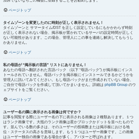
済みでないならこの機会に登録することをお勧めします。
ページトップ
タイムゾーンを変更したのに時刻が正しく表示されません！
タイムゾーンと サマータイム/DST を正しく設定しているにもかかわらず時刻
が正しく表示されない場合、掲示板が置かれているサーバの設定時間が正しく
ない可能性があります。この場合、管理人にこの事を連絡し解決してもらうし
かありません。
ページトップ
私の母語が “掲示板の言語” リストにありません！
あなたの母語へ翻訳された言語パック （以下 “母語パック”) が掲示板にインス
トールされていません。母語パックを掲示板にインストールできるかどうかを
管理人に訊いてみてください。もし母語パックがまだ作成されていない場合、
ご自分で母語パックを作成して頂いてかまいません。詳細は
phpBB Group
のウ
ェブサイトをご覧ください。
ページトップ
ユーザー名の隣に表示される画像は何ですか？
記事を閲覧する際にユーザー名の下に表示される画像は２種類あります。１つ
はランク画像です。大抵のランク画像は星かブロックかドットを並べたもので
す。並んでいる数の多さは、そのユーザーの投稿数または掲示板における地
位・ステータスの高さを意味します。もう１つはユーザー画像です。この画像
はユーザー独自の画像である場合が多く、アバターと呼ばれます。