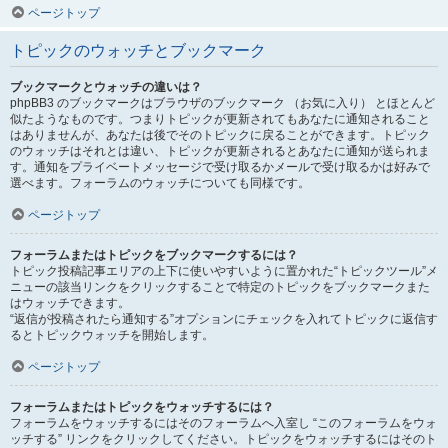
ページトップ
トピックのウォッチとブックマーク
ブックマークとウォッチの違いは？
phpBB3 のブックマークはブラウザのブックマーク （お気に入り） とほとんど
似たようなものです。つまりトピックが更新されてもあなたに通知されること
はありませんが、あなたは後でそのトピックに戻ることができます。トピック
のウォッチはそれとは違い、トピックが更新されるとあなたに通知が送られま
す。通知をプライベートメッセージで受け取るかメールで受け取るかは好みで
選べます。フォーラムのウォッチについても同様です。
ページトップ
フォーラムまたはトピックをブックマークするには？
トピック投稿記事エリアの上下に使いやすいように置かれた“トピックツール”メ
ニューの該当リンクをクリックすることで特定のトピックをブックマークまた
はウォッチできます。
“返信が投稿されたら通知する”オプションにチェックを入れてトピックに返信す
るとトピックウォッチを開始します。
ページトップ
フォーラムまたはトピックをウォッチするには？
フォーラムをウォッチするにはそのフォーラムへ入室し “このフォーラムをウォ
ッチする” リンクをクリックしてください。トピックをウォッチするにはそのト