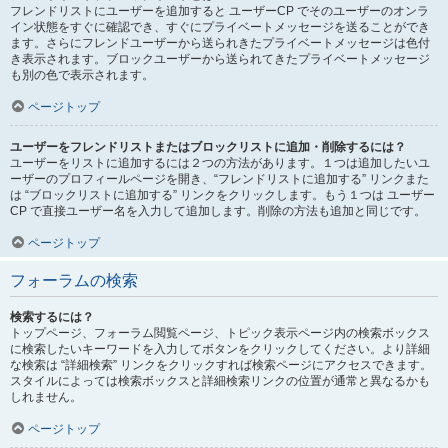
フレンドリストにユーザーを追加すると ユーザーCP でそのユーザーのオンラ
イン状態をすぐに確認でき、すぐにプライベートメッセージを送ることができ
ます。さらにフレンドユーザーから送られきたプライベートメッセージは色付
き表示されます。ブロックユーザーから送られてきたプライベートメッセージ
も別の色で表示されます。
ページトップ
ユーザーをフレンドリストまたはブロックリストに追加・削除するには？
ユーザーをリストに追加するには２つの方法があります。１つは追加したいユ
ーザーのプロフィールページを開き、“フレンドリストに追加する” リンクまた
は “ブロックリストに追加する” リンクをクリックします。もう１つは ユーザー
CP で直接ユーザー名を入力して追加します。削除の方法も追加と同じです。
ページトップ
フォーラムの検索
検索するには？
トップページ、フォーラム閲覧ページ、トピック表示ページ内の検索ボックス
に検索したいキーワードを入力してボタンをクリックしてください。より詳細
な検索は “詳細検索” リンクをクリックすれば検索ページにアクセスできます。
スタイルによっては検索ボックスと詳細検索リンクの位置が通常と異なるかも
しれません。
ページトップ