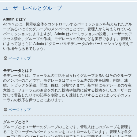
ユーザーレベルとグループ
Admin とは？
Admin とは、掲示板全体をコントロールするパーミッションを与えられたグル
ープあるいはそのグループのメンバーのことです。管理人から与えられている
パーミッションによりますが、Admin はパーミッションの設定、ユーザーのア
クセス禁止、グループの作成、モデレータの任命などを実行できます。管理人
によってはさらに Admin にグローバルモデレータの全パーミッションを与えて
いる場合もあるでしょう。
ページトップ
モデレータとは？
モデレータとは、フォーラムの世話を日々行うグループあるいはそのグループ
のメンバーのことです。モデレータはフォーラム内の記事を編集、削除、凍
結、トピックを閉鎖、開放、移動、分割できます。基本的にモデレータの存在
意義は、フォーラムの趣旨を外れた投稿や規約に反する投稿をしたユーザーに
対して警告したりその記事を削除したり凍結したりすることによってそのフォ
ーラムの秩序を保つことにあります。
ページトップ
グループとは？
グループとはユーザーのグループのことです。管理人はこのグループを管理す
ることでユーザーのパーミッションをコントロールしています。管理人は各グ
ループに別々のパーミッションを割り当てることが可能です。これによって管