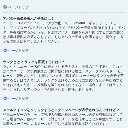
ページトップ
アバター画像を表示させるには？
ユーザーCPの“プロフィール”タブの配下で、Gravatar、ギャラリー、リモー
ト、アップロードの4方法のうちいずれかでアバター画像を追加できます。アバ
ターを有効にするかどうか、およびアバター画像を利用可能にする方法の選択
は掲示板管理人次第となります。もしアバター画像を利用できない場合は、掲
示板管理人にお問い合わせください。
ページトップ
ランクとは？ ランクを変更するには？?
ランクとはユーザー名の下に表示されるテキスト・画像のことであり、これら
はそのユーザーの投稿数または掲示板における地位・ステータスの高さ （モデ
レータ、管理人など） を表しています。基本的にユーザーはランクを自分で変
更することはできません。ランクを上げるためだけに無意味な記事を投稿する
のはお控えください。投稿数を減らされるだけでなく、場合によってはランク
を下げられたりアカウントを削除される可能性があります。
ページトップ
メールアイコンをクリックするとログインページが表示されるんですけど？
登録ユーザーのみ、そして管理人が掲示板経由のメール送信を有効に設定して
いる場合のみ、他のユーザーに対してメールを送信することが可能です。これ
は匿名ユーザーによるメールを利用した悪質な行為を防ぐためです。