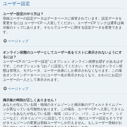
ユーザー設定
ユーザー設定のやり方は？
登録ユーザーの設定データはデータベースに保管されています。設定データを
変更するには ユーザーCP へ入室してください。ユーザーCP リンクは通常は掲
示板のトップにあります。そちらでユーザーに関する設定データを変更できま
す。
ページトップ
オンライン状態のユーザーとしてユーザー名をリストに表示されないようにす
るには？
ユーザーCP の “ユーザー設定” にオプション
オンライン状態を隠す
があるはず
です。このオプションを “はい” に設定してください。そうすればオンライン状
態は管理人、モデレータ、ユーザー自身にしか表示されなくなります。この場
合オンラインデータページにユーザー名が表示されなくなり、かわりにお忍び
ユーザーの一人として表示されます。
ページトップ
掲示板の時刻が正しくありません！
あなたが住んでいる国・地域のタイムゾーンと掲示板のデフォルトタイムゾー
ンが異なっている可能性があります。この場合、ユーザーCP へ入室してタイム
ゾーンをあなたが住んでいる国・地域 （ロンドン、パリ、ニューヨーク、シド
ニーなど） のタイムゾーンに設定してください。他のユーザー設定もそうです
がタイムゾーンの変更は登録ユーザーしか行えません。もしユーザー登録がお