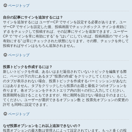
ページトップ
自分の記事にサインを追加するには？
サインを追加するには ユーザーCP でサインを設定する必要があります。ユー
ザーCP でサインを設定した後、投稿画面でチェックボックス
サインを有効に
する
をチェックして投稿すれば、その記事にサインを追加できます。ユーザー
CP で “サインを常に有効にする” を “はい” にしていれば、投稿画面の “サインを
有効にする” は常にチェックされた状態になります。その際、チェックを外して
投稿すればサインはもちろん追加されません。
ページトップ
投票トピックを作成するには？
新しいトピックを作成、あるいはまだ返信されていないトピックを編集する際
に、ページの下の方にあるタブ “投票の作成” をクリックしてください。もしこ
のタブが表示されない場合、投票トピックを作成するパーミッションがあなた
にはありません。タブをクリックしたら投票のお題と最低２つのオプションを
作ります。各オプションをテキストエリア内の別々の行に入力してください。
投票期間を設けることもできますが、特に期間を設けない場合は 0 のままにし
てください。ユーザーが選択できるオプション数 と 投票先オプションの変更の
許可 も同時に設定できます。
ページトップ
なぜ投票オプションをこれ以上追加できないの？
投票オプションの最大数は管理人によって設定されています。もっと多くの投