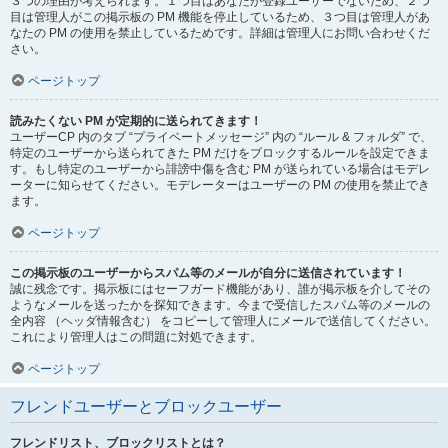
３つの理由が考えられます。１つ目はあなたが登録ユーザーでないため、２つ
目は管理人がこの掲示板の PM 機能を停止しているため、３つ目は管理人があ
なたの PM の使用を禁止しているためです。詳細は管理人にお問い合わせくだ
さい。
ページトップ
読みたくない PM が定期的に送られてきます！
ユーザーCP 内のタブ “プライベートメッセージ” 内の “ルール & フォルダ” で、
特定のユーザーから送られてきた PM だけをブロックするルールを設定できま
す。もし特定のユーザーから誹謗中傷を含む PM が送られている場合はモデレ
ーターに知らせてください。モデレーターはユーザーの PM の使用を禁止でき
ます。
ページトップ
この掲示板のユーザーからスパム等のメールが自分に送信されています！
誠に残念です。掲示板にはセーフガード機能があり、誰が掲示板を介してその
ようなメールを送ったかを探知できます。今まで受信したスパム等のメールの
全内容 （ヘッダ情報含む） をコピーして管理人にメールで送信してください。
これにより管理人はこの問題に対処できます。
ページトップ
フレンドユーザーとブロックユーザー
フレンドリスト、ブロックリストとは？