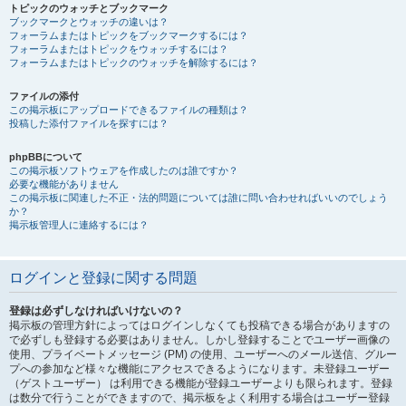
トピックのウォッチとブックマーク
ブックマークとウォッチの違いは？
フォーラムまたはトピックをブックマークするには？
フォーラムまたはトピックをウォッチするには？
フォーラムまたはトピックのウォッチを解除するには？
ファイルの添付
この掲示板にアップロードできるファイルの種類は？
投稿した添付ファイルを探すには？
phpBBについて
この掲示板ソフトウェアを作成したのは誰ですか？
必要な機能がありません
この掲示板に関連した不正・法的問題については誰に問い合わせればいいのでしょう
か？
掲示板管理人に連絡するには？
ログインと登録に関する問題
登録は必ずしなければいけないの？
掲示板の管理方針によってはログインしなくても投稿できる場合がありますの
で必ずしも登録する必要はありません。しかし登録することでユーザー画像の
使用、プライベートメッセージ (PM) の使用、ユーザーへのメール送信、グルー
プへの参加など様々な機能にアクセスできるようになります。未登録ユーザー
（ゲストユーザー） は利用できる機能が登録ユーザーよりも限られます。登録
は数分で行うことができますので、掲示板をよく利用する場合はユーザー登録