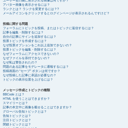
ユーザー名の隣に表示される画像は何ですか？
アバター画像を表示させるには？
ランクとは？ ランクを変更するには？?
メールアイコンをクリックするとログインページが表示されるんですけど？
投稿に関する問題
フォーラムにトピックを投稿、またはトピックに返信するには？
記事を編集・削除するには？
自分の記事にサインを追加するには？
投票トピックを作成するには？
なぜ投票オプションをこれ以上追加できないの？
投票トピックを編集・削除するには？
なぜフォーラムにアクセスできないの？
なぜファイルを添付できないの？
なぜ私は警告されたの？
問題のある記事をモデレータに通報するには？
投稿画面の “セーブ” ボタンは何ですか？
なぜ投稿した記事に承認が必要なの？
トピックの表示位置を上げるには？
メッセージ作成とトピックの種類
BBCode とは？
HTML を使うことはできますか？
スマイリーとは？
記事の本文中に画像を載せることはできますか？
グローバル告知トピックとは？
告知トピックとは？
注目トピックとは？
閉鎖トピックとは？