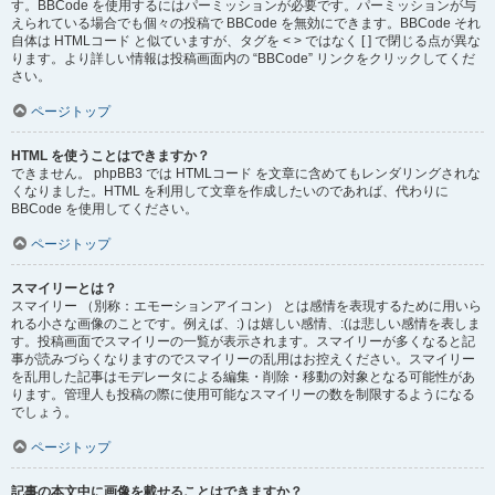
す。BBCode を使用するにはパーミッションが必要です。パーミッションが与
えられている場合でも個々の投稿で BBCode を無効にできます。BBCode それ
自体は HTMLコード と似ていますが、タグを < > ではなく [ ] で閉じる点が異な
ります。より詳しい情報は投稿画面内の “BBCode” リンクをクリックしてくだ
さい。
ページトップ
HTML を使うことはできますか？
できません。 phpBB3 では HTMLコード を文章に含めてもレンダリングされな
くなりました。HTML を利用して文章を作成したいのであれば、代わりに
BBCode を使用してください。
ページトップ
スマイリーとは？
スマイリー （別称：エモーションアイコン） とは感情を表現するために用いら
れる小さな画像のことです。例えば、:) は嬉しい感情、:(は悲しい感情を表しま
す。投稿画面でスマイリーの一覧が表示されます。スマイリーが多くなると記
事が読みづらくなりますのでスマイリーの乱用はお控えください。スマイリー
を乱用した記事はモデレータによる編集・削除・移動の対象となる可能性があ
ります。管理人も投稿の際に使用可能なスマイリーの数を制限するようになる
でしょう。
ページトップ
記事の本文中に画像を載せることはできますか？