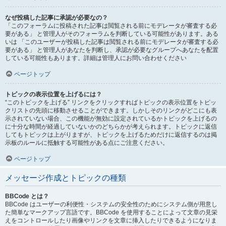
なぜ投稿した記事に承認が必要なの？
「このフォーラムに投稿された記事は閲覧される前にモデレータが審査する必
要がある」 と管理人がそのフォーラムを判断している可能性があります。ある
いは 「このユーザーが投稿した記事は閲覧される前にモデレータが審査する必
要がある」 と管理人があなたを判断し、承認が必要なグループへあなたを配置
している可能性もあります。詳細は管理人にお問い合わせください
ページトップ
トピックの表示位置を上げるには？
“このトピックを上げる” リンクをクリックすればトピックの表示位置をトピッ
クリストの先頭に移動させることができます。しかしそのリンクがどこにも表
示されていない場合、この機能が無効に設定されているかトピックを上げるの
に十分な時間が経過していないかのどちらかが考えられます。トピックに返信
してもトピックは上がりますが、トピックを上げるためだけに返信するのは掲
示板のルールに抵触する可能性がある点にご注意ください。
ページトップ
メッセージ作成とトピックの種類
BBCode とは？
BBCode はユーザーの利便性・システムの安全性のためにシステム側が用意し
た簡単なマークアップ言語です。BBCode を使用することによって文章の見栄
えをコントロールしたり画像やリンクを文章に挿入したりできるようになりま