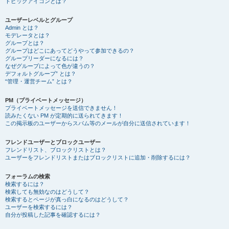
トピックアイコンとは？
ユーザーレベルとグループ
Admin とは？
モデレータとは？
グループとは？
グループはどこにあってどうやって参加できるの？
グループリーダーになるには？
なぜグループによって色が違うの？
デフォルトグループ” とは？
“管理・運営チーム” とは？
PM（プライベートメッセージ）
プライベートメッセージを送信できません！
読みたくない PM が定期的に送られてきます！
この掲示板のユーザーからスパム等のメールが自分に送信されています！
フレンドユーザーとブロックユーザー
フレンドリスト、ブロックリストとは？
ユーザーをフレンドリストまたはブロックリストに追加・削除するには？
フォーラムの検索
検索するには？
検索しても無効なのはどうして？
検索するとページが真っ白になるのはどうして？
ユーザーを検索するには？
自分が投稿した記事を確認するには？