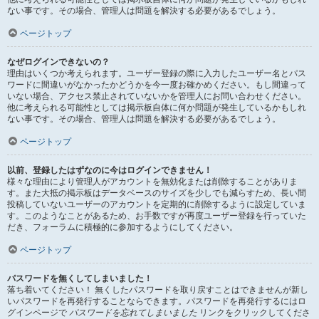
ない事です。その場合、管理人は問題を解決する必要があるでしょう。
ページトップ
なぜログインできないの？
理由はいくつか考えられます。ユーザー登録の際に入力したユーザー名とパス
ワードに間違いがなかったかどうかを今一度お確かめください。もし間違って
いない場合、アクセス禁止されていないかを管理人にお問い合わせください。
他に考えられる可能性としては掲示板自体に何か問題が発生しているかもしれ
ない事です。その場合、管理人は問題を解決する必要があるでしょう。
ページトップ
以前、登録したはずなのに今はログインできません！
様々な理由により管理人がアカウントを無効化または削除することがありま
す。また大抵の掲示板はデータベースのサイズを少しでも減らすため、長い間
投稿していないユーザーのアカウントを定期的に削除するように設定していま
す。このようなことがあるため、お手数ですが再度ユーザー登録を行っていた
だき、フォーラムに積極的に参加するようにしてください。
ページトップ
パスワードを無くしてしまいました！
落ち着いてください！ 無くしたパスワードを取り戻すことはできませんが新し
いパスワードを再発行することならできます。パスワードを再発行するにはロ
グインページで
パスワードを忘れてしまいました
リンクをクリックしてくださ