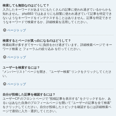
検索しても無効なのはどうして？
入力したキーワードがあまりにもたくさんの記事に使われ過ぎているからかも
知れません。 phpBB3 ではあまりにも頻繁に使われ過ぎていて記事を特定でき
ないようなキーワードをインデクスすることはありません。記事を特定できそ
うなキーワードで検索するか、詳細検索を活用してください。
ページトップ
検索するとページが真っ白になるのはどうして？
検索結果が多すぎてサーバに負担をかけ過ぎています。詳細検索ページで キー
ワード検索 と フォーラムの絞り込み を行ってください。
ページトップ
ユーザーを検索するには？
“メンバーリスト” ページを開き、 “ユーザー検索” リンクをクリックしてくださ
い。
ページトップ
自分が投稿した記事を確認するには？
ユーザーCP のフロントページで “投稿記事を表示する” をクリックするか、あ
るいはあなた自身のプロフィールページを開いて “ユーザーの記事を全て検索”
をクリックしてください。自分が投稿したトピックを確認するには詳細検索ペ
ージで適切に入力・選択してください。