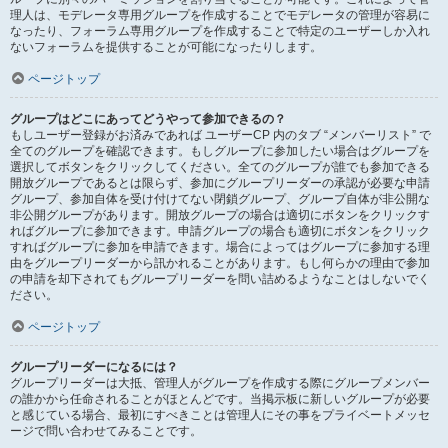
理人は、モデレータ専用グループを作成することでモデレータの管理が容易に
なったり、フォーラム専用グループを作成することで特定のユーザーしか入れ
ないフォーラムを提供することが可能になったりします。
ページトップ
グループはどこにあってどうやって参加できるの？
もしユーザー登録がお済みであれば ユーザーCP 内のタブ “メンバーリスト” で
全てのグループを確認できます。もしグループに参加したい場合はグループを
選択してボタンをクリックしてください。全てのグループが誰でも参加できる
開放グループであるとは限らず、参加にグループリーダーの承認が必要な申請
グループ、参加自体を受け付けてない閉鎖グループ、グループ自体が非公開な
非公開グループがあります。開放グループの場合は適切にボタンをクリックす
ればグループに参加できます。申請グループの場合も適切にボタンをクリック
すればグループに参加を申請できます。場合によってはグループに参加する理
由をグループリーダーから訊かれることがあります。もし何らかの理由で参加
の申請を却下されてもグループリーダーを問い詰めるようなことはしないでく
ださい。
ページトップ
グループリーダーになるには？
グループリーダーは大抵、管理人がグループを作成する際にグループメンバー
の誰かから任命されることがほとんどです。当掲示板に新しいグループが必要
と感じている場合、最初にすべきことは管理人にその事をプライベートメッセ
ージで問い合わせてみることです。