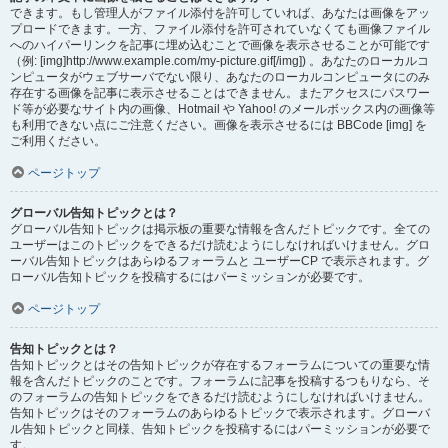
できます。もし管理人がファイル添付を許可していれば、あなたは画像をアッ
プロードできます。一方、ファイル添付を許可されていなくても画像ファイル
へのハイパーリンクを記事に埋め込むことで画像を表示させることが可能です
（例: [img]http://www.example.com/my-picture.gif[/img]) 。あなたのローカルコ
ンピュータがウェブサーバでない限り、あなたのローカルコンピュータにのみ
存在する画像を記事に表示させることはできません。またアクセスにパスワー
ド等が必要なサイト内の画像、Hotmail や Yahoo! のメールボックス内の画像等
も利用できない点にご注意ください。画像を表示させるには BBCode [img] を
ご利用ください。
ページトップ
グローバル告知トピックとは？
グローバル告知トピックは掲示板の重要な情報を含んだトピックです。全ての
ユーザーはこのトピックをできるだけ読むようにしなければいけません。グロ
ーバル告知トピックはあらゆるフォーラムと ユーザーCP で表示されます。グ
ローバル告知トピックを投稿するにはパーミッションが必要です。
ページトップ
告知トピックとは？
告知トピックとはその告知トピックが存在するフォーラムについての重要な情
報を含んだトピックのことです。フォーラムに記事を投稿するつもりなら、そ
のフォーラムの告知トピックをできるだけ読むようにしなければいけません。
告知トピックはそのフォーラムのあらゆるトピックで表示されます。グローバ
ル告知トピックと同様、告知トピックを投稿するにはパーミッションが必要で
す。