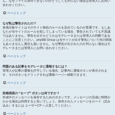
ん。なぜファイル添付できないのかどうしても判らない場合は管理人にお問い
合わせください。
ページトップ
なぜ私は警告されたの？
各掲示板サイトはそのサイト独自のルールを定めているのが普通です。もしあ
なたが当サイトのルールを犯してしまっている場合、警告されていても不思議
ではありません。警告を出すかどうかはモデレータまたは管理人の判断である
ことにご注意ください。phpBB Group は当サイトが出す警告について何の関係
もありませんし責任も負いません。なぜ警告が出されたのか判らない場合はモ
デレータまたは管理人にお問い合わせください。
ページトップ
問題のある記事をモデレータに通報するには？
管理人が記事の通報を許可している場合、記事内に通報ボタンが表示されま
す。そのボタンをクリックすれば通報ページへ移動できます。
ページトップ
投稿画面の “セーブ” ボタンは何ですか？
作成中のメッセージを保存するためのボタンです。メッセージの完成に時間が
かかる場合は利用すると良いでしょう。保存されたメッセージをロード（読み
込み）するには ユーザーCP へ入室してください。
ページトップ