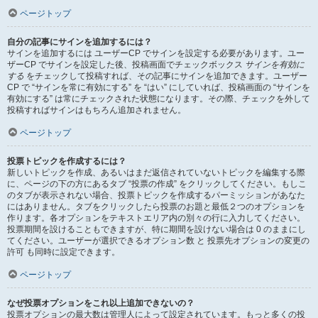
ページトップ
自分の記事にサインを追加するには？
サインを追加するには ユーザーCP でサインを設定する必要があります。ユー
ザーCP でサインを設定した後、投稿画面でチェックボックス
サインを有効に
する
をチェックして投稿すれば、その記事にサインを追加できます。ユーザー
CP で “サインを常に有効にする” を “はい” にしていれば、投稿画面の “サインを
有効にする” は常にチェックされた状態になります。その際、チェックを外して
投稿すればサインはもちろん追加されません。
ページトップ
投票トピックを作成するには？
新しいトピックを作成、あるいはまだ返信されていないトピックを編集する際
に、ページの下の方にあるタブ “投票の作成” をクリックしてください。もしこ
のタブが表示されない場合、投票トピックを作成するパーミッションがあなた
にはありません。タブをクリックしたら投票のお題と最低２つのオプションを
作ります。各オプションをテキストエリア内の別々の行に入力してください。
投票期間を設けることもできますが、特に期間を設けない場合は 0 のままにし
てください。ユーザーが選択できるオプション数 と 投票先オプションの変更の
許可 も同時に設定できます。
ページトップ
なぜ投票オプションをこれ以上追加できないの？
投票オプションの最大数は管理人によって設定されています。もっと多くの投