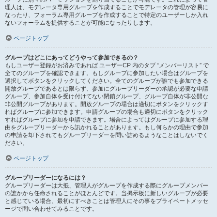
理人は、モデレータ専用グループを作成することでモデレータの管理が容易に
なったり、フォーラム専用グループを作成することで特定のユーザーしか入れ
ないフォーラムを提供することが可能になったりします。
ページトップ
グループはどこにあってどうやって参加できるの？
もしユーザー登録がお済みであれば ユーザーCP 内のタブ “メンバーリスト” で
全てのグループを確認できます。もしグループに参加したい場合はグループを
選択してボタンをクリックしてください。全てのグループが誰でも参加できる
開放グループであるとは限らず、参加にグループリーダーの承認が必要な申請
グループ、参加自体を受け付けてない閉鎖グループ、グループ自体が非公開な
非公開グループがあります。開放グループの場合は適切にボタンをクリックす
ればグループに参加できます。申請グループの場合も適切にボタンをクリック
すればグループに参加を申請できます。場合によってはグループに参加する理
由をグループリーダーから訊かれることがあります。もし何らかの理由で参加
の申請を却下されてもグループリーダーを問い詰めるようなことはしないでく
ださい。
ページトップ
グループリーダーになるには？
グループリーダーは大抵、管理人がグループを作成する際にグループメンバー
の誰かから任命されることがほとんどです。当掲示板に新しいグループが必要
と感じている場合、最初にすべきことは管理人にその事をプライベートメッセ
ージで問い合わせてみることです。