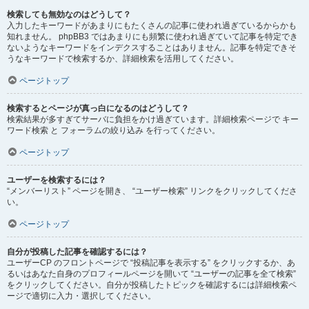
検索しても無効なのはどうして？
入力したキーワードがあまりにもたくさんの記事に使われ過ぎているからかも
知れません。 phpBB3 ではあまりにも頻繁に使われ過ぎていて記事を特定でき
ないようなキーワードをインデクスすることはありません。記事を特定できそ
うなキーワードで検索するか、詳細検索を活用してください。
ページトップ
検索するとページが真っ白になるのはどうして？
検索結果が多すぎてサーバに負担をかけ過ぎています。詳細検索ページで キー
ワード検索 と フォーラムの絞り込み を行ってください。
ページトップ
ユーザーを検索するには？
“メンバーリスト” ページを開き、 “ユーザー検索” リンクをクリックしてくださ
い。
ページトップ
自分が投稿した記事を確認するには？
ユーザーCP のフロントページで “投稿記事を表示する” をクリックするか、あ
るいはあなた自身のプロフィールページを開いて “ユーザーの記事を全て検索”
をクリックしてください。自分が投稿したトピックを確認するには詳細検索ペ
ージで適切に入力・選択してください。