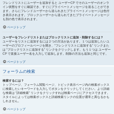
フレンドリストにユーザーを追加すると ユーザーCP でそのユーザーのオンラ
イン状態をすぐに確認でき、すぐにプライベートメッセージを送ることができ
ます。さらにフレンドユーザーから送られきたプライベートメッセージは色付
き表示されます。ブロックユーザーから送られてきたプライベートメッセージ
も別の色で表示されます。
ページトップ
ユーザーをフレンドリストまたはブロックリストに追加・削除するには？
ユーザーをリストに追加するには２つの方法があります。１つは追加したいユ
ーザーのプロフィールページを開き、“フレンドリストに追加する” リンクまた
は “ブロックリストに追加する” リンクをクリックします。もう１つは ユーザー
CP で直接ユーザー名を入力して追加します。削除の方法も追加と同じです。
ページトップ
フォーラムの検索
検索するには？
トップページ、フォーラム閲覧ページ、トピック表示ページ内の検索ボックス
に検索したいキーワードを入力してボタンをクリックしてください。より詳細
な検索は “詳細検索” リンクをクリックすれば検索ページにアクセスできます。
スタイルによっては検索ボックスと詳細検索リンクの位置が通常と異なるかも
しれません。
ページトップ