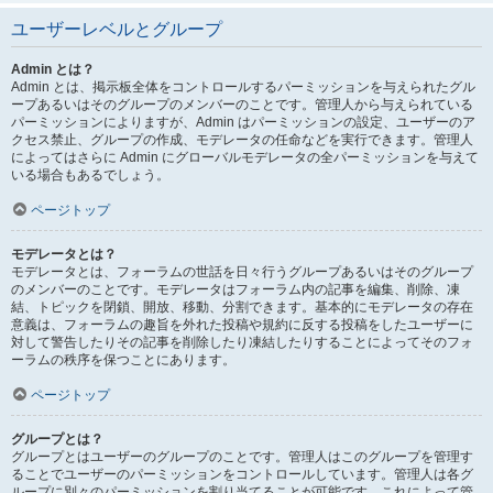
ユーザーレベルとグループ
Admin とは？
Admin とは、掲示板全体をコントロールするパーミッションを与えられたグル
ープあるいはそのグループのメンバーのことです。管理人から与えられている
パーミッションによりますが、Admin はパーミッションの設定、ユーザーのア
クセス禁止、グループの作成、モデレータの任命などを実行できます。管理人
によってはさらに Admin にグローバルモデレータの全パーミッションを与えて
いる場合もあるでしょう。
ページトップ
モデレータとは？
モデレータとは、フォーラムの世話を日々行うグループあるいはそのグループ
のメンバーのことです。モデレータはフォーラム内の記事を編集、削除、凍
結、トピックを閉鎖、開放、移動、分割できます。基本的にモデレータの存在
意義は、フォーラムの趣旨を外れた投稿や規約に反する投稿をしたユーザーに
対して警告したりその記事を削除したり凍結したりすることによってそのフォ
ーラムの秩序を保つことにあります。
ページトップ
グループとは？
グループとはユーザーのグループのことです。管理人はこのグループを管理す
ることでユーザーのパーミッションをコントロールしています。管理人は各グ
ループに別々のパーミッションを割り当てることが可能です。これによって管