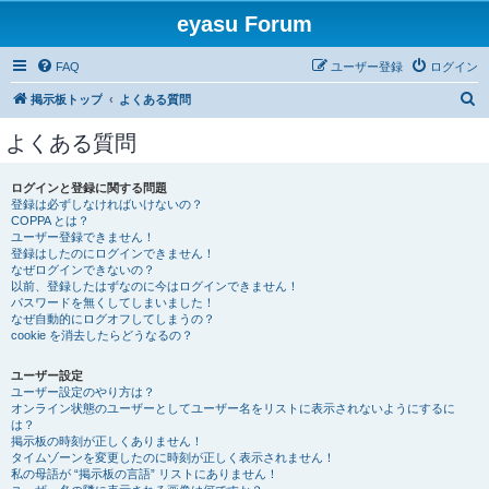
eyasu Forum
FAQ
ユーザー登録
ログイン
検
掲示板トップ
よくある質問
索
よくある質問
ログインと登録に関する問題
登録は必ずしなければいけないの？
COPPA とは？
ユーザー登録できません！
登録はしたのにログインできません！
なぜログインできないの？
以前、登録したはずなのに今はログインできません！
パスワードを無くしてしまいました！
なぜ自動的にログオフしてしまうの？
cookie を消去したらどうなるの？
ユーザー設定
ユーザー設定のやり方は？
オンライン状態のユーザーとしてユーザー名をリストに表示されないようにするに
は？
掲示板の時刻が正しくありません！
タイムゾーンを変更したのに時刻が正しく表示されません！
私の母語が “掲示板の言語” リストにありません！