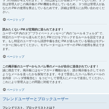
３つの理由が考えられます。１つ目はあなたが登録ユーザーでないため、２つ
目は管理人がこの掲示板の PM 機能を停止しているため、３つ目は管理人があ
なたの PM の使用を禁止しているためです。詳細は管理人にお問い合わせくだ
さい。
ページトップ
読みたくない PM が定期的に送られてきます！
ユーザーCP 内のタブ “プライベートメッセージ” 内の “ルール & フォルダ” で、
特定のユーザーから送られてきた PM だけをブロックするルールを設定できま
す。もし特定のユーザーから誹謗中傷を含む PM が送られている場合はモデレ
ーターに知らせてください。モデレーターはユーザーの PM の使用を禁止でき
ます。
ページトップ
この掲示板のユーザーからスパム等のメールが自分に送信されています！
誠に残念です。掲示板にはセーフガード機能があり、誰が掲示板を介してその
ようなメールを送ったかを探知できます。今まで受信したスパム等のメールの
全内容 （ヘッダ情報含む） をコピーして管理人にメールで送信してください。
これにより管理人はこの問題に対処できます。
ページトップ
フレンドユーザーとブロックユーザー
フレンドリスト、ブロックリストとは？