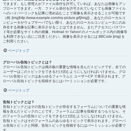
できます。もし管理人がファイル添付を許可していれば、あなたは画像をアッ
プロードできます。一方、ファイル添付を許可されていなくても画像ファイル
へのハイパーリンクを記事に埋め込むことで画像を表示させることが可能です
（例: [img]http://www.example.com/my-picture.gif[/img]) 。あなたのローカルコ
ンピュータがウェブサーバでない限り、あなたのローカルコンピュータにのみ
存在する画像を記事に表示させることはできません。またアクセスにパスワー
ド等が必要なサイト内の画像、Hotmail や Yahoo! のメールボックス内の画像等
も利用できない点にご注意ください。画像を表示させるには BBCode [img] を
ご利用ください。
ページトップ
グローバル告知トピックとは？
グローバル告知トピックは掲示板の重要な情報を含んだトピックです。全ての
ユーザーはこのトピックをできるだけ読むようにしなければいけません。グロ
ーバル告知トピックはあらゆるフォーラムと ユーザーCP で表示されます。グ
ローバル告知トピックを投稿するにはパーミッションが必要です。
ページトップ
告知トピックとは？
告知トピックとはその告知トピックが存在するフォーラムについての重要な情
報を含んだトピックのことです。フォーラムに記事を投稿するつもりなら、そ
のフォーラムの告知トピックをできるだけ読むようにしなければいけません。
告知トピックはそのフォーラムのあらゆるトピックで表示されます。グローバ
ル告知トピックと同様、告知トピックを投稿するにはパーミッションが必要で
す。