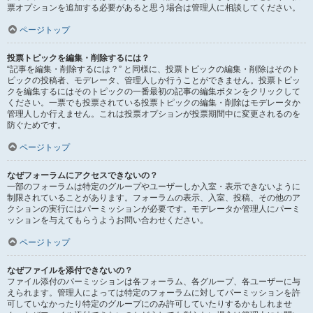
票オプションを追加する必要があると思う場合は管理人に相談してください。
ページトップ
投票トピックを編集・削除するには？
“記事を編集・削除するには？” と同様に、投票トピックの編集・削除はそのト
ピックの投稿者、モデレータ、管理人しか行うことができません。投票トピッ
クを編集するにはそのトピックの一番最初の記事の編集ボタンをクリックして
ください。一票でも投票されている投票トピックの編集・削除はモデレータか
管理人しか行えません。これは投票オプションが投票期間中に変更されるのを
防ぐためです。
ページトップ
なぜフォーラムにアクセスできないの？
一部のフォーラムは特定のグループやユーザーしか入室・表示できないように
制限されていることがあります。フォーラムの表示、入室、投稿、その他のア
クションの実行にはパーミッションが必要です。モデレータか管理人にパーミ
ッションを与えてもらうようお問い合わせください。
ページトップ
なぜファイルを添付できないの？
ファイル添付のパーミッションは各フォーラム、各グループ、各ユーザーに与
えられます。管理人によっては特定のフォーラムに対してパーミッションを許
可していなかったり特定のグループにのみ許可していたりするかもしれませ