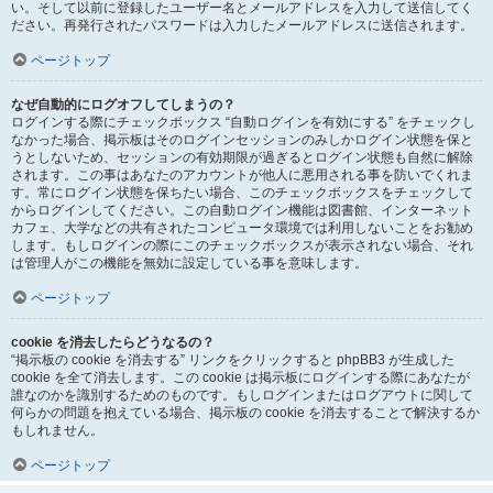
い。そして以前に登録したユーザー名とメールアドレスを入力して送信してく
ださい。再発行されたパスワードは入力したメールアドレスに送信されます。
ページトップ
なぜ自動的にログオフしてしまうの？
ログインする際にチェックボックス “自動ログインを有効にする” をチェックし
なかった場合、掲示板はそのログインセッションのみしかログイン状態を保と
うとしないため、セッションの有効期限が過ぎるとログイン状態も自然に解除
されます。この事はあなたのアカウントが他人に悪用される事を防いでくれま
す。常にログイン状態を保ちたい場合、このチェックボックスをチェックして
からログインしてください。この自動ログイン機能は図書館、インターネット
カフェ、大学などの共有されたコンピュータ環境では利用しないことをお勧め
します。もしログインの際にこのチェックボックスが表示されない場合、それ
は管理人がこの機能を無効に設定している事を意味します。
ページトップ
cookie を消去したらどうなるの？
“掲示板の cookie を消去する” リンクをクリックすると phpBB3 が生成した
cookie を全て消去します。この cookie は掲示板にログインする際にあなたが
誰なのかを識別するためのものです。もしログインまたはログアウトに関して
何らかの問題を抱えている場合、掲示板の cookie を消去することで解決するか
もしれません。
ページトップ