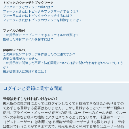
トピックのウォッチとブックマーク
ブックマークとウォッチの違いは？
フォーラムまたはトピックをブックマークするには？
フォーラムまたはトピックをウォッチするには？
フォーラムまたはトピックのウォッチを解除するには？
ファイルの添付
この掲示板にアップロードできるファイルの種類は？
投稿した添付ファイルを探すには？
phpBBについて
この掲示板ソフトウェアを作成したのは誰ですか？
必要な機能がありません
この掲示板に関連した不正・法的問題については誰に問い合わせればいいのでしょう
か？
掲示板管理人に連絡するには？
ログインと登録に関する問題
登録は必ずしなければいけないの？
掲示板の管理方針によってはログインしなくても投稿できる場合がありますの
で必ずしも登録する必要はありません。しかし登録することでユーザー画像の
使用、プライベートメッセージ (PM) の使用、ユーザーへのメール送信、グルー
プへの参加など様々な機能にアクセスできるようになります。未登録ユーザー
（ゲストユーザー） は利用できる機能が登録ユーザーよりも限られます。登録
は数分で行うことができますので、掲示板をよく利用する場合はユーザー登録