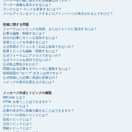
ユーザー名の隣に表示される画像は何ですか？
アバター画像を表示させるには？
ランクとは？ ランクを変更するには？?
メールアイコンをクリックするとログインページが表示されるんですけど？
投稿に関する問題
フォーラムにトピックを投稿、またはトピックに返信するには？
記事を編集・削除するには？
自分の記事にサインを追加するには？
投票トピックを作成するには？
なぜ投票オプションをこれ以上追加できないの？
投票トピックを編集・削除するには？
なぜフォーラムにアクセスできないの？
なぜファイルを添付できないの？
なぜ私は警告されたの？
問題のある記事をモデレータに通報するには？
投稿画面の “セーブ” ボタンは何ですか？
なぜ投稿した記事に承認が必要なの？
トピックの表示位置を上げるには？
メッセージ作成とトピックの種類
BBCode とは？
HTML を使うことはできますか？
スマイリーとは？
記事の本文中に画像を載せることはできますか？
グローバル告知トピックとは？
告知トピックとは？
注目トピックとは？
閉鎖トピックとは？