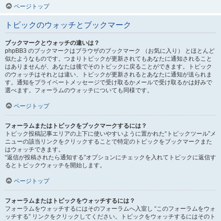
ページトップ
トピックのウォッチとブックマーク
ブックマークとウォッチの違いは？
phpBB3 のブックマークはブラウザのブックマーク （お気に入り） とほとんど
似たようなものです。つまりトピックが更新されてもあなたに通知されること
はありませんが、あなたは後でそのトピックに戻ることができます。トピック
のウォッチはそれとは違い、トピックが更新されるとあなたに通知が送られま
す。通知をプライベートメッセージで受け取るかメールで受け取るかは好みで
選べます。フォーラムのウォッチについても同様です。
ページトップ
フォーラムまたはトピックをブックマークするには？
トピック投稿記事エリアの上下に使いやすいように置かれた“トピックツール”メ
ニューの該当リンクをクリックすることで特定のトピックをブックマークまた
はウォッチできます。
“返信が投稿されたら通知する”オプションにチェックを入れてトピックに返信す
るとトピックウォッチを開始します。
ページトップ
フォーラムまたはトピックをウォッチするには？
フォーラムをウォッチするにはそのフォーラムへ入室し “このフォーラムをウォ
ッチする” リンクをクリックしてください。トピックをウォッチするにはそのト