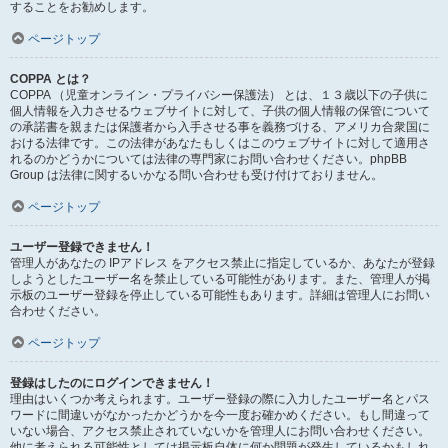
することをお勧めします。
ページトップ
COPPA とは？
COPPA （児童オンライン・プライバシー保護法） とは、１３歳以下の子供に
個人情報を入力させるウェブサイトに対して、子供の個人情報の保管について
の承諾書を親または保護者から入手させる事を義務づける、アメリカ合衆国に
おける法律です。この法律があなたもしくはこのウェブサイトに対して適用さ
れるのかどうかについては法律の専門家にお問い合わせください。phpBB
Group は法律に関するいかなる問い合わせも受け付けておりません。
ページトップ
ユーザー登録できません！
管理人があなたの IPアドレス をアクセス禁止に指定しているか、あなたが登録
しようとしたユーザー名を禁止している可能性があります。また、管理人が掲
示板のユーザー登録を停止している可能性もあります。詳細は管理人にお問い
合わせください。
ページトップ
登録はしたのにログインできません！
理由はいくつか考えられます。ユーザー登録の際に入力したユーザー名とパス
ワードに間違いがなかったかどうかを今一度お確かめください。もし間違って
いない場合、アクセス禁止されていないかを管理人にお問い合わせください。
他に考えられる可能性としては掲示板自体に何か問題が発生しているかもしれ