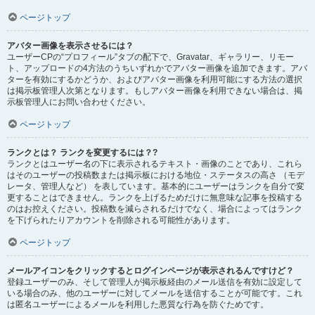
ページトップ
アバター画像を表示させるには？
ユーザーCPの“プロフィール”タブの配下で、Gravatar、ギャラリー、リモー
ト、アップロードの4方法のうちいずれかでアバター画像を追加できます。アバ
ターを有効にするかどうか、およびアバター画像を利用可能にする方法の選択
は掲示板管理人次第となります。もしアバター画像を利用できない場合は、掲
示板管理人にお問い合わせください。
ページトップ
ランクとは？ ランクを変更するには？?
ランクとはユーザー名の下に表示されるテキスト・画像のことであり、これら
はそのユーザーの投稿数または掲示板における地位・ステータスの高さ （モデ
レータ、管理人など） を表しています。基本的にユーザーはランクを自分で変
更することはできません。ランクを上げるためだけに無意味な記事を投稿する
のはお控えください。投稿数を減らされるだけでなく、場合によってはランク
を下げられたりアカウントを削除される可能性があります。
ページトップ
メールアイコンをクリックするとログインページが表示されるんですけど？
登録ユーザーのみ、そして管理人が掲示板経由のメール送信を有効に設定して
いる場合のみ、他のユーザーに対してメールを送信することが可能です。これ
は匿名ユーザーによるメールを利用した悪質な行為を防ぐためです。