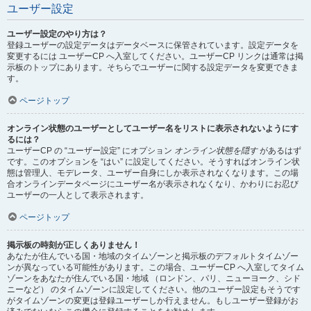
ユーザー設定
ユーザー設定のやり方は？
登録ユーザーの設定データはデータベースに保管されています。設定データを
変更するには ユーザーCP へ入室してください。ユーザーCP リンクは通常は掲
示板のトップにあります。そちらでユーザーに関する設定データを変更できま
す。
ページトップ
オンライン状態のユーザーとしてユーザー名をリストに表示されないようにす
るには？
ユーザーCP の “ユーザー設定” にオプション
オンライン状態を隠す
があるはず
です。このオプションを “はい” に設定してください。そうすればオンライン状
態は管理人、モデレータ、ユーザー自身にしか表示されなくなります。この場
合オンラインデータページにユーザー名が表示されなくなり、かわりにお忍び
ユーザーの一人として表示されます。
ページトップ
掲示板の時刻が正しくありません！
あなたが住んでいる国・地域のタイムゾーンと掲示板のデフォルトタイムゾー
ンが異なっている可能性があります。この場合、ユーザーCP へ入室してタイム
ゾーンをあなたが住んでいる国・地域 （ロンドン、パリ、ニューヨーク、シド
ニーなど） のタイムゾーンに設定してください。他のユーザー設定もそうです
がタイムゾーンの変更は登録ユーザーしか行えません。もしユーザー登録がお