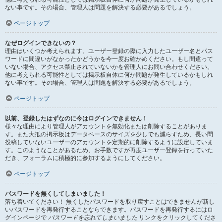
ない事です。その場合、管理人は問題を解決する必要があるでしょう。
ページトップ
なぜログインできないの？
理由はいくつか考えられます。ユーザー登録の際に入力したユーザー名とパス
ワードに間違いがなかったかどうかを今一度お確かめください。もし間違って
いない場合、アクセス禁止されていないかを管理人にお問い合わせください。
他に考えられる可能性としては掲示板自体に何か問題が発生しているかもしれ
ない事です。その場合、管理人は問題を解決する必要があるでしょう。
ページトップ
以前、登録したはずなのに今はログインできません！
様々な理由により管理人がアカウントを無効化または削除することがありま
す。また大抵の掲示板はデータベースのサイズを少しでも減らすため、長い間
投稿していないユーザーのアカウントを定期的に削除するように設定していま
す。このようなことがあるため、お手数ですが再度ユーザー登録を行っていた
だき、フォーラムに積極的に参加するようにしてください。
ページトップ
パスワードを無くしてしまいました！
落ち着いてください！ 無くしたパスワードを取り戻すことはできませんが新し
いパスワードを再発行することならできます。パスワードを再発行するにはロ
グインページで
パスワードを忘れてしまいました
リンクをクリックしてくださ