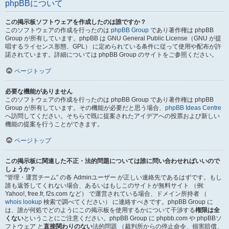
phpBBについて
この掲示板ソフトウェアを作成したのは誰ですか？
このソフトウェアの作成を行ったのは
phpBB Group
であり著作権は phpBB
Group が所有しています。phpBB は GNU General Public License（GNU が提
唱するライセンス形態、GPL） に定められている条件に従って使用や配布が許
諾されています。詳細については phpBB Group のサイトをご参照ください。
ページトップ
必要な機能がありません
このソフトウェアの作成を行ったのは phpBB Group であり著作権は phpBB
Group が所有しています。その機能が必要だと思う場合、
phpBB Ideas Centre
へ訪問してください。そちらで既に提案されたアイデアへの投票および新しい
機能の提案を行うことができます。
ページトップ
この掲示板に関連した不正・法的問題については誰に問い合わせればいいので
しょうか？
“管理・運営チーム” の各 Adminユーザー が正しい連絡先であるはずです。もし
誰も返答してくれない場合、あるいはもしこのサイトが無料サイト （例:
Yahoo!, free.fr, f2s.com など） で運営されている場合、ドメイン所持者 （
whois lookup
検索で調べてください） に連絡すべきです。phpBB Group に
は、誰が何処でどのようにこの掲示板を使用するかについて干渉する
権限は全
くない
ということにご注意ください。phpBB Group に phpbb.com や phpBBソ
フトウェア と
直接関わりのない
法的問題 （裁判所からの停止命令、損害賠償、