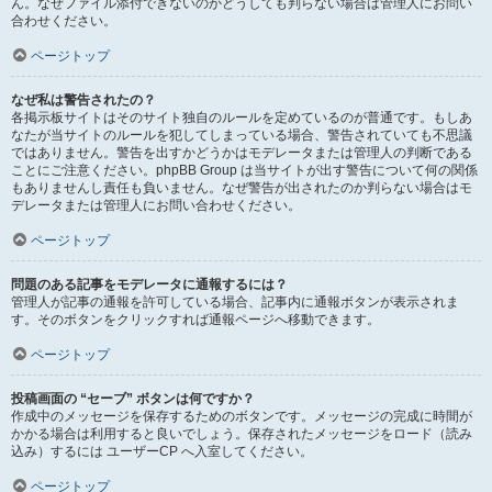
ん。なぜファイル添付できないのかどうしても判らない場合は管理人にお問い
合わせください。
ページトップ
なぜ私は警告されたの？
各掲示板サイトはそのサイト独自のルールを定めているのが普通です。もしあ
なたが当サイトのルールを犯してしまっている場合、警告されていても不思議
ではありません。警告を出すかどうかはモデレータまたは管理人の判断である
ことにご注意ください。phpBB Group は当サイトが出す警告について何の関係
もありませんし責任も負いません。なぜ警告が出されたのか判らない場合はモ
デレータまたは管理人にお問い合わせください。
ページトップ
問題のある記事をモデレータに通報するには？
管理人が記事の通報を許可している場合、記事内に通報ボタンが表示されま
す。そのボタンをクリックすれば通報ページへ移動できます。
ページトップ
投稿画面の “セーブ” ボタンは何ですか？
作成中のメッセージを保存するためのボタンです。メッセージの完成に時間が
かかる場合は利用すると良いでしょう。保存されたメッセージをロード（読み
込み）するには ユーザーCP へ入室してください。
ページトップ