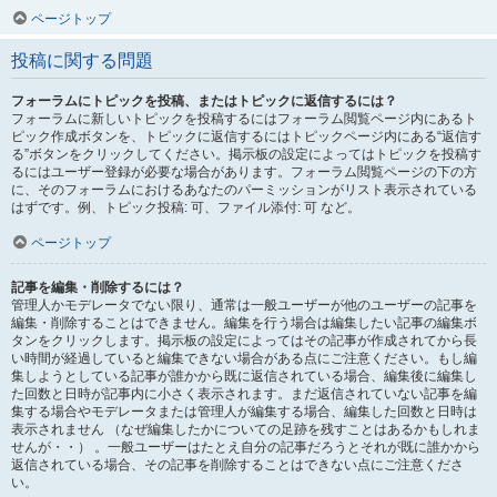
ページトップ
投稿に関する問題
フォーラムにトピックを投稿、またはトピックに返信するには？
フォーラムに新しいトピックを投稿するにはフォーラム閲覧ページ内にあるト
ピック作成ボタンを、トピックに返信するにはトピックページ内にある“返信す
る”ボタンをクリックしてください。掲示板の設定によってはトピックを投稿す
るにはユーザー登録が必要な場合があります。フォーラム閲覧ページの下の方
に、そのフォーラムにおけるあなたのパーミッションがリスト表示されている
はずです。例、トピック投稿: 可、ファイル添付: 可 など。
ページトップ
記事を編集・削除するには？
管理人かモデレータでない限り、通常は一般ユーザーが他のユーザーの記事を
編集・削除することはできません。編集を行う場合は編集したい記事の編集ボ
タンをクリックします。掲示板の設定によってはその記事が作成されてから長
い時間が経過していると編集できない場合がある点にご注意ください。もし編
集しようとしている記事が誰かから既に返信されている場合、編集後に編集し
た回数と日時が記事内に小さく表示されます。まだ返信されていない記事を編
集する場合やモデレータまたは管理人が編集する場合、編集した回数と日時は
表示されません （なぜ編集したかについての足跡を残すことはあるかもしれま
せんが・・） 。一般ユーザーはたとえ自分の記事だろうとそれが既に誰かから
返信されている場合、その記事を削除することはできない点にご注意くださ
い。