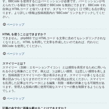
す。BBCode を使用するにはパーミッションが必要です。パーミッションが与
えられている場合でも個々の投稿で BBCode を無効にできます。BBCode それ
自体は HTMLコード と似ていますが、タグを < > ではなく [ ] で閉じる点が異な
ります。より詳しい情報は投稿画面内の “BBCode” リンクをクリックしてくだ
さい。
ページトップ
HTML を使うことはできますか？
できません。 phpBB3 では HTMLコード を文章に含めてもレンダリングされな
くなりました。HTML を利用して文章を作成したいのであれば、代わりに
BBCode を使用してください。
ページトップ
スマイリーとは？
スマイリー （別称：エモーションアイコン） とは感情を表現するために用いら
れる小さな画像のことです。例えば、:) は嬉しい感情、:(は悲しい感情を表しま
す。投稿画面でスマイリーの一覧が表示されます。スマイリーが多くなると記
事が読みづらくなりますのでスマイリーの乱用はお控えください。スマイリー
を乱用した記事はモデレータによる編集・削除・移動の対象となる可能性があ
ります。管理人も投稿の際に使用可能なスマイリーの数を制限するようになる
でしょう。
ページトップ
記事の本文中に画像を載せることはできますか？