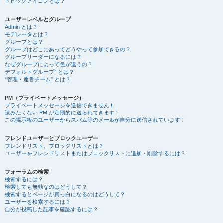
トピックアイコンとは？
ユーザーレベルとグループ
Admin とは？
モデレータとは？
グループとは？
グループはどこにあってどうやって参加できるの？
グループリーダーになるには？
なぜグループによって色が違うの？
デフォルトグループ” とは？
“管理・運営チーム” とは？
PM（プライベートメッセージ）
プライベートメッセージを送信できません！
読みたくない PM が定期的に送られてきます！
この掲示板のユーザーからスパム等のメールが自分に送信されています！
フレンドユーザーとブロックユーザー
フレンドリスト、ブロックリストとは？
ユーザーをフレンドリストまたはブロックリストに追加・削除するには？
フォーラムの検索
検索するには？
検索しても無効なのはどうして？
検索するとページが真っ白になるのはどうして？
ユーザーを検索するには？
自分が投稿した記事を確認するには？