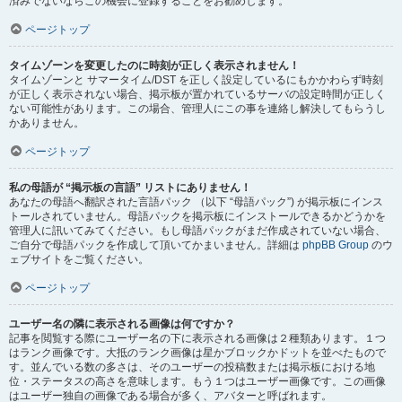
済みでないならこの機会に登録することをお勧めします。
ページトップ
タイムゾーンを変更したのに時刻が正しく表示されません！
タイムゾーンと サマータイム/DST を正しく設定しているにもかかわらず時刻
が正しく表示されない場合、掲示板が置かれているサーバの設定時間が正しく
ない可能性があります。この場合、管理人にこの事を連絡し解決してもらうし
かありません。
ページトップ
私の母語が “掲示板の言語” リストにありません！
あなたの母語へ翻訳された言語パック （以下 “母語パック”) が掲示板にインス
トールされていません。母語パックを掲示板にインストールできるかどうかを
管理人に訊いてみてください。もし母語パックがまだ作成されていない場合、
ご自分で母語パックを作成して頂いてかまいません。詳細は
phpBB Group
のウ
ェブサイトをご覧ください。
ページトップ
ユーザー名の隣に表示される画像は何ですか？
記事を閲覧する際にユーザー名の下に表示される画像は２種類あります。１つ
はランク画像です。大抵のランク画像は星かブロックかドットを並べたもので
す。並んでいる数の多さは、そのユーザーの投稿数または掲示板における地
位・ステータスの高さを意味します。もう１つはユーザー画像です。この画像
はユーザー独自の画像である場合が多く、アバターと呼ばれます。