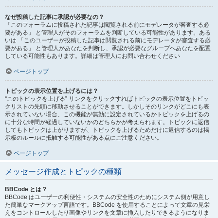
なぜ投稿した記事に承認が必要なの？
「このフォーラムに投稿された記事は閲覧される前にモデレータが審査する必
要がある」 と管理人がそのフォーラムを判断している可能性があります。ある
いは 「このユーザーが投稿した記事は閲覧される前にモデレータが審査する必
要がある」 と管理人があなたを判断し、承認が必要なグループへあなたを配置
している可能性もあります。詳細は管理人にお問い合わせください
ページトップ
トピックの表示位置を上げるには？
“このトピックを上げる” リンクをクリックすればトピックの表示位置をトピッ
クリストの先頭に移動させることができます。しかしそのリンクがどこにも表
示されていない場合、この機能が無効に設定されているかトピックを上げるの
に十分な時間が経過していないかのどちらかが考えられます。トピックに返信
してもトピックは上がりますが、トピックを上げるためだけに返信するのは掲
示板のルールに抵触する可能性がある点にご注意ください。
ページトップ
メッセージ作成とトピックの種類
BBCode とは？
BBCode はユーザーの利便性・システムの安全性のためにシステム側が用意し
た簡単なマークアップ言語です。BBCode を使用することによって文章の見栄
えをコントロールしたり画像やリンクを文章に挿入したりできるようになりま