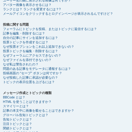
ユーザー名の隣に表示される画像は何ですか？
アバター画像を表示させるには？
ランクとは？ ランクを変更するには？?
メールアイコンをクリックするとログインページが表示されるんですけど？
投稿に関する問題
フォーラムにトピックを投稿、またはトピックに返信するには？
記事を編集・削除するには？
自分の記事にサインを追加するには？
投票トピックを作成するには？
なぜ投票オプションをこれ以上追加できないの？
投票トピックを編集・削除するには？
なぜフォーラムにアクセスできないの？
なぜファイルを添付できないの？
なぜ私は警告されたの？
問題のある記事をモデレータに通報するには？
投稿画面の “セーブ” ボタンは何ですか？
なぜ投稿した記事に承認が必要なの？
トピックの表示位置を上げるには？
メッセージ作成とトピックの種類
BBCode とは？
HTML を使うことはできますか？
スマイリーとは？
記事の本文中に画像を載せることはできますか？
グローバル告知トピックとは？
告知トピックとは？
注目トピックとは？
閉鎖トピックとは？