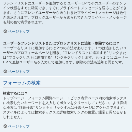
フレンドリストにユーザーを追加すると ユーザーCP でそのユーザーのオンラ
イン状態をすぐに確認でき、すぐにプライベートメッセージを送ることができ
ます。さらにフレンドユーザーから送られきたプライベートメッセージは色付
き表示されます。ブロックユーザーから送られてきたプライベートメッセージ
も別の色で表示されます。
ページトップ
ユーザーをフレンドリストまたはブロックリストに追加・削除するには？
ユーザーをリストに追加するには２つの方法があります。１つは追加したいユ
ーザーのプロフィールページを開き、“フレンドリストに追加する” リンクまた
は “ブロックリストに追加する” リンクをクリックします。もう１つは ユーザー
CP で直接ユーザー名を入力して追加します。削除の方法も追加と同じです。
ページトップ
フォーラムの検索
検索するには？
トップページ、フォーラム閲覧ページ、トピック表示ページ内の検索ボックス
に検索したいキーワードを入力してボタンをクリックしてください。より詳細
な検索は “詳細検索” リンクをクリックすれば検索ページにアクセスできます。
スタイルによっては検索ボックスと詳細検索リンクの位置が通常と異なるかも
しれません。
ページトップ