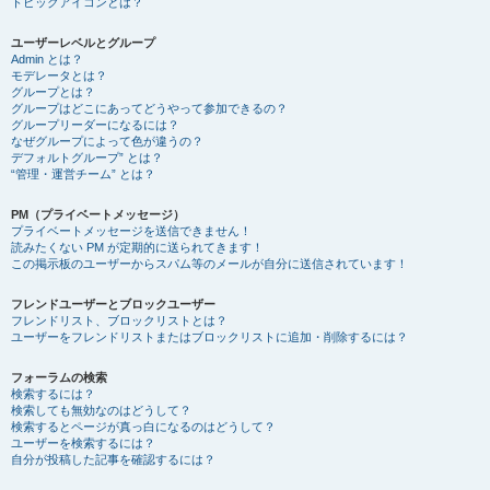
トピックアイコンとは？
ユーザーレベルとグループ
Admin とは？
モデレータとは？
グループとは？
グループはどこにあってどうやって参加できるの？
グループリーダーになるには？
なぜグループによって色が違うの？
デフォルトグループ” とは？
“管理・運営チーム” とは？
PM（プライベートメッセージ）
プライベートメッセージを送信できません！
読みたくない PM が定期的に送られてきます！
この掲示板のユーザーからスパム等のメールが自分に送信されています！
フレンドユーザーとブロックユーザー
フレンドリスト、ブロックリストとは？
ユーザーをフレンドリストまたはブロックリストに追加・削除するには？
フォーラムの検索
検索するには？
検索しても無効なのはどうして？
検索するとページが真っ白になるのはどうして？
ユーザーを検索するには？
自分が投稿した記事を確認するには？