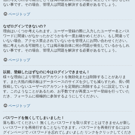
ない事です。その場合、管理人は問題を解決する必要があるでしょう。
ページトップ
なぜログインできないの？
理由はいくつか考えられます。ユーザー登録の際に入力したユーザー名とパス
ワードに間違いがなかったかどうかを今一度お確かめください。もし間違って
いない場合、アクセス禁止されていないかを管理人にお問い合わせください。
他に考えられる可能性としては掲示板自体に何か問題が発生しているかもしれ
ない事です。その場合、管理人は問題を解決する必要があるでしょう。
ページトップ
以前、登録したはずなのに今はログインできません！
様々な理由により管理人がアカウントを無効化または削除することがありま
す。また大抵の掲示板はデータベースのサイズを少しでも減らすため、長い間
投稿していないユーザーのアカウントを定期的に削除するように設定していま
す。このようなことがあるため、お手数ですが再度ユーザー登録を行っていた
だき、フォーラムに積極的に参加するようにしてください。
ページトップ
パスワードを無くしてしまいました！
落ち着いてください！ 無くしたパスワードを取り戻すことはできませんが新し
いパスワードを再発行することならできます。パスワードを再発行するにはロ
グインページで
パスワードを忘れてしまいました
リンクをクリックしてくださ