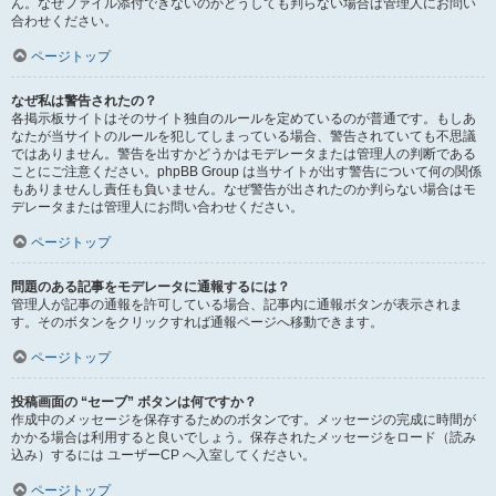
ん。なぜファイル添付できないのかどうしても判らない場合は管理人にお問い
合わせください。
ページトップ
なぜ私は警告されたの？
各掲示板サイトはそのサイト独自のルールを定めているのが普通です。もしあ
なたが当サイトのルールを犯してしまっている場合、警告されていても不思議
ではありません。警告を出すかどうかはモデレータまたは管理人の判断である
ことにご注意ください。phpBB Group は当サイトが出す警告について何の関係
もありませんし責任も負いません。なぜ警告が出されたのか判らない場合はモ
デレータまたは管理人にお問い合わせください。
ページトップ
問題のある記事をモデレータに通報するには？
管理人が記事の通報を許可している場合、記事内に通報ボタンが表示されま
す。そのボタンをクリックすれば通報ページへ移動できます。
ページトップ
投稿画面の “セーブ” ボタンは何ですか？
作成中のメッセージを保存するためのボタンです。メッセージの完成に時間が
かかる場合は利用すると良いでしょう。保存されたメッセージをロード（読み
込み）するには ユーザーCP へ入室してください。
ページトップ