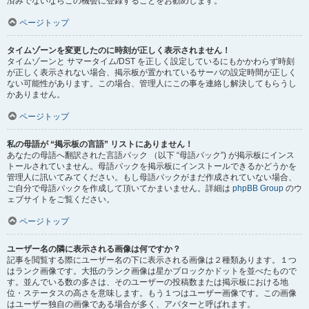
済みでないならこの機会に登録することをお勧めします。
ページトップ
タイムゾーンを変更したのに時刻が正しく表示されません！
タイムゾーンと サマータイム/DST を正しく設定しているにもかかわらず時刻
が正しく表示されない場合、掲示板が置かれているサーバの設定時間が正しく
ない可能性があります。この場合、管理人にこの事を連絡し解決してもらうし
かありません。
ページトップ
私の母語が “掲示板の言語” リストにありません！
あなたの母語へ翻訳された言語パック （以下 “母語パック”) が掲示板にインス
トールされていません。母語パックを掲示板にインストールできるかどうかを
管理人に訊いてみてください。もし母語パックがまだ作成されていない場合、
ご自分で母語パックを作成して頂いてかまいません。詳細は
phpBB Group
のウ
ェブサイトをご覧ください。
ページトップ
ユーザー名の隣に表示される画像は何ですか？
記事を閲覧する際にユーザー名の下に表示される画像は２種類あります。１つ
はランク画像です。大抵のランク画像は星かブロックかドットを並べたもので
す。並んでいる数の多さは、そのユーザーの投稿数または掲示板における地
位・ステータスの高さを意味します。もう１つはユーザー画像です。この画像
はユーザー独自の画像である場合が多く、アバターと呼ばれます。