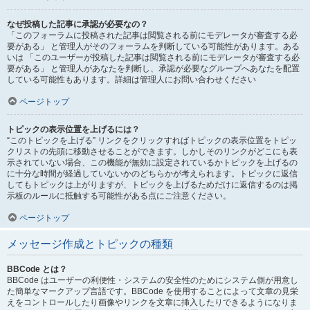
なぜ投稿した記事に承認が必要なの？
「このフォーラムに投稿された記事は閲覧される前にモデレータが審査する必
要がある」 と管理人がそのフォーラムを判断している可能性があります。ある
いは 「このユーザーが投稿した記事は閲覧される前にモデレータが審査する必
要がある」 と管理人があなたを判断し、承認が必要なグループへあなたを配置
している可能性もあります。詳細は管理人にお問い合わせください
ページトップ
トピックの表示位置を上げるには？
“このトピックを上げる” リンクをクリックすればトピックの表示位置をトピッ
クリストの先頭に移動させることができます。しかしそのリンクがどこにも表
示されていない場合、この機能が無効に設定されているかトピックを上げるの
に十分な時間が経過していないかのどちらかが考えられます。トピックに返信
してもトピックは上がりますが、トピックを上げるためだけに返信するのは掲
示板のルールに抵触する可能性がある点にご注意ください。
ページトップ
メッセージ作成とトピックの種類
BBCode とは？
BBCode はユーザーの利便性・システムの安全性のためにシステム側が用意し
た簡単なマークアップ言語です。BBCode を使用することによって文章の見栄
えをコントロールしたり画像やリンクを文章に挿入したりできるようになりま