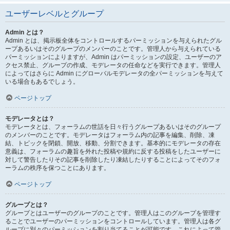
ユーザーレベルとグループ
Admin とは？
Admin とは、掲示板全体をコントロールするパーミッションを与えられたグル
ープあるいはそのグループのメンバーのことです。管理人から与えられている
パーミッションによりますが、Admin はパーミッションの設定、ユーザーのア
クセス禁止、グループの作成、モデレータの任命などを実行できます。管理人
によってはさらに Admin にグローバルモデレータの全パーミッションを与えて
いる場合もあるでしょう。
ページトップ
モデレータとは？
モデレータとは、フォーラムの世話を日々行うグループあるいはそのグループ
のメンバーのことです。モデレータはフォーラム内の記事を編集、削除、凍
結、トピックを閉鎖、開放、移動、分割できます。基本的にモデレータの存在
意義は、フォーラムの趣旨を外れた投稿や規約に反する投稿をしたユーザーに
対して警告したりその記事を削除したり凍結したりすることによってそのフォ
ーラムの秩序を保つことにあります。
ページトップ
グループとは？
グループとはユーザーのグループのことです。管理人はこのグループを管理す
ることでユーザーのパーミッションをコントロールしています。管理人は各グ
ループに別々のパーミッションを割り当てることが可能です。これによって管