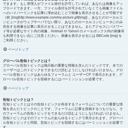
できます。もし管理人がファイル添付を許可していれば、あなたは画像をアッ
プロードできます。一方、ファイル添付を許可されていなくても画像ファイル
へのハイパーリンクを記事に埋め込むことで画像を表示させることが可能です
（例: [img]http://www.example.com/my-picture.gif[/img]) 。あなたのローカルコ
ンピュータがウェブサーバでない限り、あなたのローカルコンピュータにのみ
存在する画像を記事に表示させることはできません。またアクセスにパスワー
ド等が必要なサイト内の画像、Hotmail や Yahoo! のメールボックス内の画像等
も利用できない点にご注意ください。画像を表示させるには BBCode [img] を
ご利用ください。
ページトップ
グローバル告知トピックとは？
グローバル告知トピックは掲示板の重要な情報を含んだトピックです。全ての
ユーザーはこのトピックをできるだけ読むようにしなければいけません。グロ
ーバル告知トピックはあらゆるフォーラムと ユーザーCP で表示されます。グ
ローバル告知トピックを投稿するにはパーミッションが必要です。
ページトップ
告知トピックとは？
告知トピックとはその告知トピックが存在するフォーラムについての重要な情
報を含んだトピックのことです。フォーラムに記事を投稿するつもりなら、そ
のフォーラムの告知トピックをできるだけ読むようにしなければいけません。
告知トピックはそのフォーラムのあらゆるトピックで表示されます。グローバ
ル告知トピックと同様、告知トピックを投稿するにはパーミッションが必要で
す。