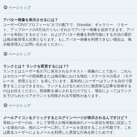
ページトップ
アバター画像を表示させるには？
ユーザーCPの“プロフィール”タブの配下で、Gravatar、ギャラリー、リモー
ト、アップロードの4方法のうちいずれかでアバター画像を追加できます。アバ
ターを有効にするかどうか、およびアバター画像を利用可能にする方法の選択
は掲示板管理人次第となります。もしアバター画像を利用できない場合は、掲
示板管理人にお問い合わせください。
ページトップ
ランクとは？ ランクを変更するには？?
ランクとはユーザー名の下に表示されるテキスト・画像のことであり、これら
はそのユーザーの投稿数または掲示板における地位・ステータスの高さ （モデ
レータ、管理人など） を表しています。基本的にユーザーはランクを自分で変
更することはできません。ランクを上げるためだけに無意味な記事を投稿する
のはお控えください。投稿数を減らされるだけでなく、場合によってはランク
を下げられたりアカウントを削除される可能性があります。
ページトップ
メールアイコンをクリックするとログインページが表示されるんですけど？
登録ユーザーのみ、そして管理人が掲示板経由のメール送信を有効に設定して
いる場合のみ、他のユーザーに対してメールを送信することが可能です。これ
は匿名ユーザーによるメールを利用した悪質な行為を防ぐためです。