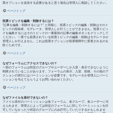
票オプションを追加する必要があると思う場合は管理人に相談してください。
ページトップ
投票トピックを編集・削除するには？
“記事を編集・削除するには？” と同様に、投票トピックの編集・削除はそのト
ピックの投稿者、モデレータ、管理人しか行うことができません。投票トピッ
クを編集するにはそのトピックの一番最初の記事の編集ボタンをクリックして
ください。一票でも投票されている投票トピックの編集・削除はモデレータか
管理人しか行えません。これは投票オプションが投票期間中に変更されるのを
防ぐためです。
ページトップ
なぜフォーラムにアクセスできないの？
一部のフォーラムは特定のグループやユーザーしか入室・表示できないように
制限されていることがあります。フォーラムの表示、入室、投稿、その他のア
クションの実行にはパーミッションが必要です。モデレータか管理人にパーミ
ッションを与えてもらうようお問い合わせください。
ページトップ
なぜファイルを添付できないの？
ファイル添付のパーミッションは各フォーラム、各グループ、各ユーザーに与
えられます。管理人によっては特定のフォーラムに対してパーミッションを許
可していなかったり特定のグループにのみ許可していたりするかもしれませ