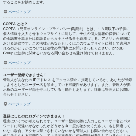
することをお勧めします。
ページトップ
COPPA とは？
COPPA （児童オンライン・プライバシー保護法） とは、１３歳以下の子供に
個人情報を入力させるウェブサイトに対して、子供の個人情報の保管について
の承諾書を親または保護者から入手させる事を義務づける、アメリカ合衆国に
おける法律です。この法律があなたもしくはこのウェブサイトに対して適用さ
れるのかどうかについては法律の専門家にお問い合わせください。phpBB
Group は法律に関するいかなる問い合わせも受け付けておりません。
ページトップ
ユーザー登録できません！
管理人があなたの IPアドレス をアクセス禁止に指定しているか、あなたが登録
しようとしたユーザー名を禁止している可能性があります。また、管理人が掲
示板のユーザー登録を停止している可能性もあります。詳細は管理人にお問い
合わせください。
ページトップ
登録はしたのにログインできません！
理由はいくつか考えられます。ユーザー登録の際に入力したユーザー名とパス
ワードに間違いがなかったかどうかを今一度お確かめください。もし間違って
いない場合、アクセス禁止されていないかを管理人にお問い合わせください。
他に考えられる可能性としては掲示板自体に何か問題が発生しているかもしれ