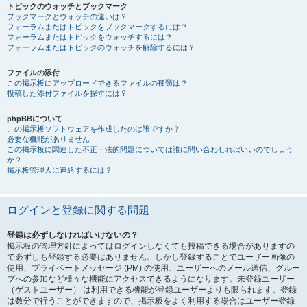
トピックのウォッチとブックマーク
ブックマークとウォッチの違いは？
フォーラムまたはトピックをブックマークするには？
フォーラムまたはトピックをウォッチするには？
フォーラムまたはトピックのウォッチを解除するには？
ファイルの添付
この掲示板にアップロードできるファイルの種類は？
投稿した添付ファイルを探すには？
phpBBについて
この掲示板ソフトウェアを作成したのは誰ですか？
必要な機能がありません
この掲示板に関連した不正・法的問題については誰に問い合わせればいいのでしょう
か？
掲示板管理人に連絡するには？
ログインと登録に関する問題
登録は必ずしなければいけないの？
掲示板の管理方針によってはログインしなくても投稿できる場合がありますの
で必ずしも登録する必要はありません。しかし登録することでユーザー画像の
使用、プライベートメッセージ (PM) の使用、ユーザーへのメール送信、グルー
プへの参加など様々な機能にアクセスできるようになります。未登録ユーザー
（ゲストユーザー） は利用できる機能が登録ユーザーよりも限られます。登録
は数分で行うことができますので、掲示板をよく利用する場合はユーザー登録