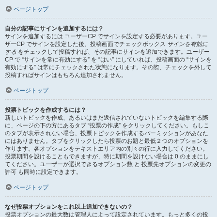
ページトップ
自分の記事にサインを追加するには？
サインを追加するには ユーザーCP でサインを設定する必要があります。ユー
ザーCP でサインを設定した後、投稿画面でチェックボックス
サインを有効に
する
をチェックして投稿すれば、その記事にサインを追加できます。ユーザー
CP で “サインを常に有効にする” を “はい” にしていれば、投稿画面の “サインを
有効にする” は常にチェックされた状態になります。その際、チェックを外して
投稿すればサインはもちろん追加されません。
ページトップ
投票トピックを作成するには？
新しいトピックを作成、あるいはまだ返信されていないトピックを編集する際
に、ページの下の方にあるタブ “投票の作成” をクリックしてください。もしこ
のタブが表示されない場合、投票トピックを作成するパーミッションがあなた
にはありません。タブをクリックしたら投票のお題と最低２つのオプションを
作ります。各オプションをテキストエリア内の別々の行に入力してください。
投票期間を設けることもできますが、特に期間を設けない場合は 0 のままにし
てください。ユーザーが選択できるオプション数 と 投票先オプションの変更の
許可 も同時に設定できます。
ページトップ
なぜ投票オプションをこれ以上追加できないの？
投票オプションの最大数は管理人によって設定されています。もっと多くの投