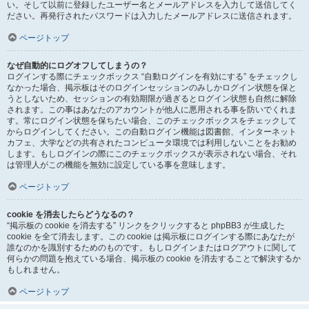
い。そして以前に登録したユーザー名とメールアドレスを入力して送信してく
ださい。再発行されたパスワードは入力したメールアドレスに送信されます。
ページトップ
なぜ自動的にログオフしてしまうの？
ログインする際にチェックボックス “自動ログインを有効にする” をチェックし
なかった場合、掲示板はそのログインセッションのみしかログイン状態を保と
うとしないため、セッションの有効期限が過ぎるとログイン状態も自然に解除
されます。この事はあなたのアカウントが他人に悪用される事を防いでくれま
す。常にログイン状態を保ちたい場合、このチェックボックスをチェックして
からログインしてください。この自動ログイン機能は図書館、インターネット
カフェ、大学などの共有されたコンピュータ環境では利用しないことをお勧め
します。もしログインの際にこのチェックボックスが表示されない場合、それ
は管理人がこの機能を無効に設定している事を意味します。
ページトップ
cookie を消去したらどうなるの？
“掲示板の cookie を消去する” リンクをクリックすると phpBB3 が生成した
cookie を全て消去します。この cookie は掲示板にログインする際にあなたが
誰なのかを識別するためのものです。もしログインまたはログアウトに関して
何らかの問題を抱えている場合、掲示板の cookie を消去することで解決するか
もしれません。
ページトップ