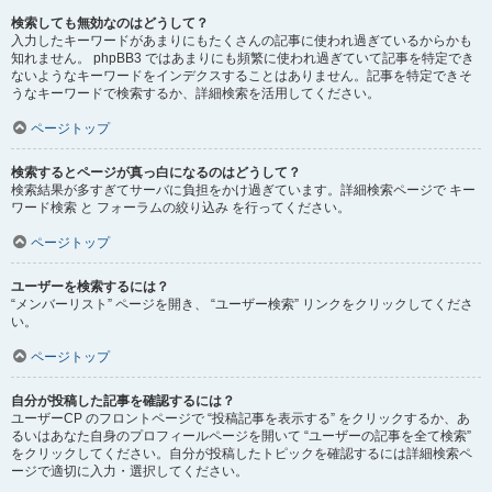
検索しても無効なのはどうして？
入力したキーワードがあまりにもたくさんの記事に使われ過ぎているからかも
知れません。 phpBB3 ではあまりにも頻繁に使われ過ぎていて記事を特定でき
ないようなキーワードをインデクスすることはありません。記事を特定できそ
うなキーワードで検索するか、詳細検索を活用してください。
ページトップ
検索するとページが真っ白になるのはどうして？
検索結果が多すぎてサーバに負担をかけ過ぎています。詳細検索ページで キー
ワード検索 と フォーラムの絞り込み を行ってください。
ページトップ
ユーザーを検索するには？
“メンバーリスト” ページを開き、 “ユーザー検索” リンクをクリックしてくださ
い。
ページトップ
自分が投稿した記事を確認するには？
ユーザーCP のフロントページで “投稿記事を表示する” をクリックするか、あ
るいはあなた自身のプロフィールページを開いて “ユーザーの記事を全て検索”
をクリックしてください。自分が投稿したトピックを確認するには詳細検索ペ
ージで適切に入力・選択してください。