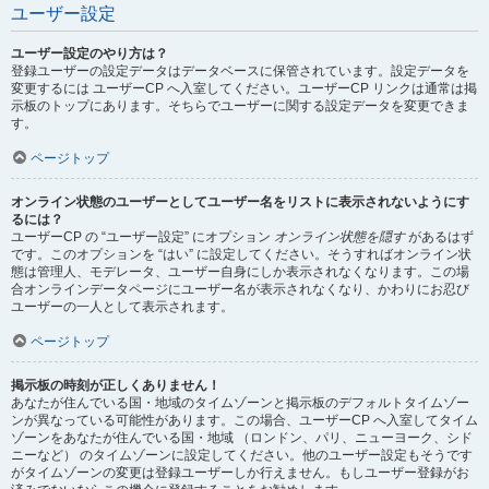
ユーザー設定
ユーザー設定のやり方は？
登録ユーザーの設定データはデータベースに保管されています。設定データを
変更するには ユーザーCP へ入室してください。ユーザーCP リンクは通常は掲
示板のトップにあります。そちらでユーザーに関する設定データを変更できま
す。
ページトップ
オンライン状態のユーザーとしてユーザー名をリストに表示されないようにす
るには？
ユーザーCP の “ユーザー設定” にオプション
オンライン状態を隠す
があるはず
です。このオプションを “はい” に設定してください。そうすればオンライン状
態は管理人、モデレータ、ユーザー自身にしか表示されなくなります。この場
合オンラインデータページにユーザー名が表示されなくなり、かわりにお忍び
ユーザーの一人として表示されます。
ページトップ
掲示板の時刻が正しくありません！
あなたが住んでいる国・地域のタイムゾーンと掲示板のデフォルトタイムゾー
ンが異なっている可能性があります。この場合、ユーザーCP へ入室してタイム
ゾーンをあなたが住んでいる国・地域 （ロンドン、パリ、ニューヨーク、シド
ニーなど） のタイムゾーンに設定してください。他のユーザー設定もそうです
がタイムゾーンの変更は登録ユーザーしか行えません。もしユーザー登録がお