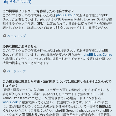
phpBBについて
この掲示板ソフトウェアを作成したのは誰ですか？
このソフトウェアの作成を行ったのは
phpBB Group
であり著作権は phpBB
Group が所有しています。phpBB は GNU General Public License（GNU が提
唱するライセンス形態、GPL） に定められている条件に従って使用や配布が許
諾されています。詳細については phpBB Group のサイトをご参照ください。
ページトップ
必要な機能がありません
このソフトウェアの作成を行ったのは phpBB Group であり著作権は phpBB
Group が所有しています。その機能が必要だと思う場合、
phpBB Ideas Centre
へ訪問してください。そちらで既に提案されたアイデアへの投票および新しい
機能の提案を行うことができます。
ページトップ
この掲示板に関連した不正・法的問題については誰に問い合わせればいいので
しょうか？
“管理・運営チーム” の各 Adminユーザー が正しい連絡先であるはずです。もし
誰も返答してくれない場合、あるいはもしこのサイトが無料サイト （例:
Yahoo!, free.fr, f2s.com など） で運営されている場合、ドメイン所持者 （
whois lookup
検索で調べてください） に連絡すべきです。phpBB Group に
は、誰が何処でどのようにこの掲示板を使用するかについて干渉する
権限は全
くない
ということにご注意ください。phpBB Group に phpbb.com や phpBBソ
フトウェア と
直接関わりのない
法的問題 （裁判所からの停止命令、損害賠償、