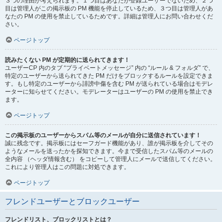
３つの理由が考えられます。１つ目はあなたが登録ユーザーでないため、２つ
目は管理人がこの掲示板の PM 機能を停止しているため、３つ目は管理人があ
なたの PM の使用を禁止しているためです。詳細は管理人にお問い合わせくだ
さい。
ページトップ
読みたくない PM が定期的に送られてきます！
ユーザーCP 内のタブ “プライベートメッセージ” 内の “ルール & フォルダ” で、
特定のユーザーから送られてきた PM だけをブロックするルールを設定できま
す。もし特定のユーザーから誹謗中傷を含む PM が送られている場合はモデレ
ーターに知らせてください。モデレーターはユーザーの PM の使用を禁止でき
ます。
ページトップ
この掲示板のユーザーからスパム等のメールが自分に送信されています！
誠に残念です。掲示板にはセーフガード機能があり、誰が掲示板を介してその
ようなメールを送ったかを探知できます。今まで受信したスパム等のメールの
全内容 （ヘッダ情報含む） をコピーして管理人にメールで送信してください。
これにより管理人はこの問題に対処できます。
ページトップ
フレンドユーザーとブロックユーザー
フレンドリスト、ブロックリストとは？