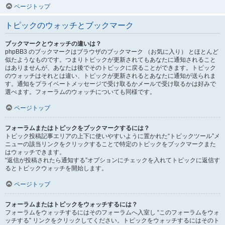
ページトップ
トピックのウォッチとブックマーク
ブックマークとウォッチの違いは？
phpBB3 のブックマークはブラウザのブックマーク （お気に入り） とほとんど
似たようなものです。つまりトピックが更新されてもあなたに通知されること
はありませんが、あなたは後でそのトピックに戻ることができます。トピック
のウォッチはそれとは違い、トピックが更新されるとあなたに通知が送られま
す。通知をプライベートメッセージで受け取るかメールで受け取るかは好みで
選べます。フォーラムのウォッチについても同様です。
ページトップ
フォーラムまたはトピックをブックマークするには？
トピック投稿記事エリアの上下に使いやすいように置かれた“トピックツール”メ
ニューの該当リンクをクリックすることで特定のトピックをブックマークまた
はウォッチできます。
“返信が投稿されたら通知する”オプションにチェックを入れてトピックに返信す
るとトピックウォッチを開始します。
ページトップ
フォーラムまたはトピックをウォッチするには？
フォーラムをウォッチするにはそのフォーラムへ入室し “このフォーラムをウォ
ッチする” リンクをクリックしてください。トピックをウォッチするにはそのト