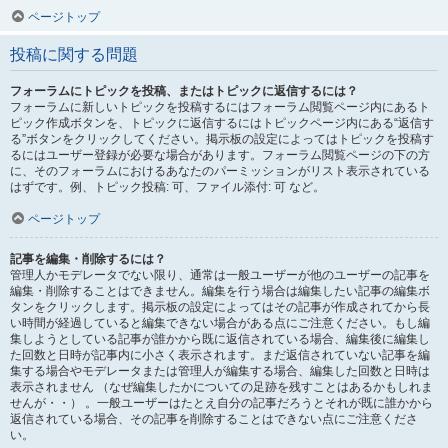
ページトップ
投稿に関する問題
フォーラムにトピックを投稿、またはトピックに返信するには？
フォーラムに新しいトピックを投稿するにはフォーラム閲覧ページ内にあるト
ピック作成ボタンを、トピックに返信するにはトピックページ内にある“返信す
る”ボタンをクリックしてください。掲示板の設定によってはトピックを投稿す
るにはユーザー登録が必要な場合があります。フォーラム閲覧ページの下の方
に、そのフォーラムにおけるあなたのパーミッションがリスト表示されている
はずです。例、トピック投稿: 可、ファイル添付: 可 など。
ページトップ
記事を編集・削除するには？
管理人かモデレータでない限り、通常は一般ユーザーが他のユーザーの記事を
編集・削除することはできません。編集を行う場合は編集したい記事の編集ボ
タンをクリックします。掲示板の設定によってはその記事が作成されてから長
い時間が経過していると編集できない場合がある点にご注意ください。もし編
集しようとしている記事が誰かから既に返信されている場合、編集後に編集し
た回数と日時が記事内に小さく表示されます。まだ返信されていない記事を編
集する場合やモデレータまたは管理人が編集する場合、編集した回数と日時は
表示されません （なぜ編集したかについての足跡を残すことはあるかもしれま
せんが・・） 。一般ユーザーはたとえ自分の記事だろうとそれが既に誰かから
返信されている場合、その記事を削除することはできない点にご注意くださ
い。