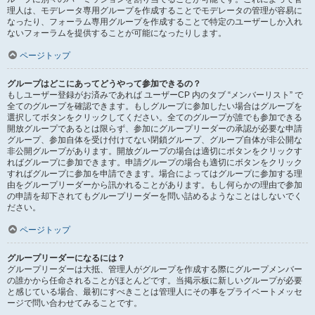
理人は、モデレータ専用グループを作成することでモデレータの管理が容易に
なったり、フォーラム専用グループを作成することで特定のユーザーしか入れ
ないフォーラムを提供することが可能になったりします。
ページトップ
グループはどこにあってどうやって参加できるの？
もしユーザー登録がお済みであれば ユーザーCP 内のタブ “メンバーリスト” で
全てのグループを確認できます。もしグループに参加したい場合はグループを
選択してボタンをクリックしてください。全てのグループが誰でも参加できる
開放グループであるとは限らず、参加にグループリーダーの承認が必要な申請
グループ、参加自体を受け付けてない閉鎖グループ、グループ自体が非公開な
非公開グループがあります。開放グループの場合は適切にボタンをクリックす
ればグループに参加できます。申請グループの場合も適切にボタンをクリック
すればグループに参加を申請できます。場合によってはグループに参加する理
由をグループリーダーから訊かれることがあります。もし何らかの理由で参加
の申請を却下されてもグループリーダーを問い詰めるようなことはしないでく
ださい。
ページトップ
グループリーダーになるには？
グループリーダーは大抵、管理人がグループを作成する際にグループメンバー
の誰かから任命されることがほとんどです。当掲示板に新しいグループが必要
と感じている場合、最初にすべきことは管理人にその事をプライベートメッセ
ージで問い合わせてみることです。