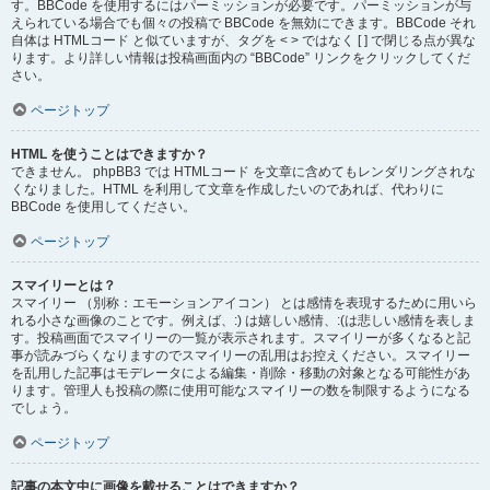
す。BBCode を使用するにはパーミッションが必要です。パーミッションが与
えられている場合でも個々の投稿で BBCode を無効にできます。BBCode それ
自体は HTMLコード と似ていますが、タグを < > ではなく [ ] で閉じる点が異な
ります。より詳しい情報は投稿画面内の “BBCode” リンクをクリックしてくだ
さい。
ページトップ
HTML を使うことはできますか？
できません。 phpBB3 では HTMLコード を文章に含めてもレンダリングされな
くなりました。HTML を利用して文章を作成したいのであれば、代わりに
BBCode を使用してください。
ページトップ
スマイリーとは？
スマイリー （別称：エモーションアイコン） とは感情を表現するために用いら
れる小さな画像のことです。例えば、:) は嬉しい感情、:(は悲しい感情を表しま
す。投稿画面でスマイリーの一覧が表示されます。スマイリーが多くなると記
事が読みづらくなりますのでスマイリーの乱用はお控えください。スマイリー
を乱用した記事はモデレータによる編集・削除・移動の対象となる可能性があ
ります。管理人も投稿の際に使用可能なスマイリーの数を制限するようになる
でしょう。
ページトップ
記事の本文中に画像を載せることはできますか？