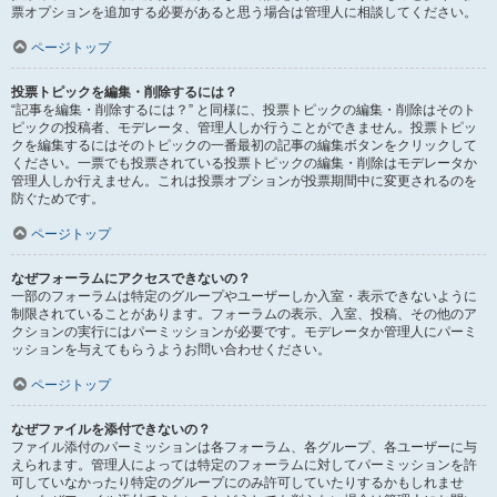
票オプションを追加する必要があると思う場合は管理人に相談してください。
ページトップ
投票トピックを編集・削除するには？
“記事を編集・削除するには？” と同様に、投票トピックの編集・削除はそのト
ピックの投稿者、モデレータ、管理人しか行うことができません。投票トピッ
クを編集するにはそのトピックの一番最初の記事の編集ボタンをクリックして
ください。一票でも投票されている投票トピックの編集・削除はモデレータか
管理人しか行えません。これは投票オプションが投票期間中に変更されるのを
防ぐためです。
ページトップ
なぜフォーラムにアクセスできないの？
一部のフォーラムは特定のグループやユーザーしか入室・表示できないように
制限されていることがあります。フォーラムの表示、入室、投稿、その他のア
クションの実行にはパーミッションが必要です。モデレータか管理人にパーミ
ッションを与えてもらうようお問い合わせください。
ページトップ
なぜファイルを添付できないの？
ファイル添付のパーミッションは各フォーラム、各グループ、各ユーザーに与
えられます。管理人によっては特定のフォーラムに対してパーミッションを許
可していなかったり特定のグループにのみ許可していたりするかもしれませ