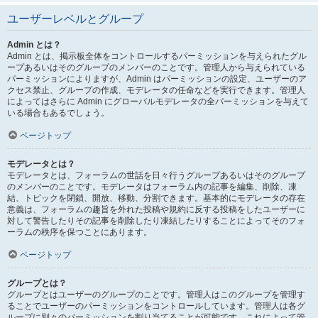
ユーザーレベルとグループ
Admin とは？
Admin とは、掲示板全体をコントロールするパーミッションを与えられたグル
ープあるいはそのグループのメンバーのことです。管理人から与えられている
パーミッションによりますが、Admin はパーミッションの設定、ユーザーのア
クセス禁止、グループの作成、モデレータの任命などを実行できます。管理人
によってはさらに Admin にグローバルモデレータの全パーミッションを与えて
いる場合もあるでしょう。
ページトップ
モデレータとは？
モデレータとは、フォーラムの世話を日々行うグループあるいはそのグループ
のメンバーのことです。モデレータはフォーラム内の記事を編集、削除、凍
結、トピックを閉鎖、開放、移動、分割できます。基本的にモデレータの存在
意義は、フォーラムの趣旨を外れた投稿や規約に反する投稿をしたユーザーに
対して警告したりその記事を削除したり凍結したりすることによってそのフォ
ーラムの秩序を保つことにあります。
ページトップ
グループとは？
グループとはユーザーのグループのことです。管理人はこのグループを管理す
ることでユーザーのパーミッションをコントロールしています。管理人は各グ
ループに別々のパーミッションを割り当てることが可能です。これによって管