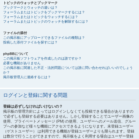
トピックのウォッチとブックマーク
ブックマークとウォッチの違いは？
フォーラムまたはトピックをブックマークするには？
フォーラムまたはトピックをウォッチするには？
フォーラムまたはトピックのウォッチを解除するには？
ファイルの添付
この掲示板にアップロードできるファイルの種類は？
投稿した添付ファイルを探すには？
phpBBについて
この掲示板ソフトウェアを作成したのは誰ですか？
必要な機能がありません
この掲示板に関連した不正・法的問題については誰に問い合わせればいいのでしょう
か？
掲示板管理人に連絡するには？
ログインと登録に関する問題
登録は必ずしなければいけないの？
掲示板の管理方針によってはログインしなくても投稿できる場合がありますの
で必ずしも登録する必要はありません。しかし登録することでユーザー画像の
使用、プライベートメッセージ (PM) の使用、ユーザーへのメール送信、グルー
プへの参加など様々な機能にアクセスできるようになります。未登録ユーザー
（ゲストユーザー） は利用できる機能が登録ユーザーよりも限られます。登録
は数分で行うことができますので、掲示板をよく利用する場合はユーザー登録