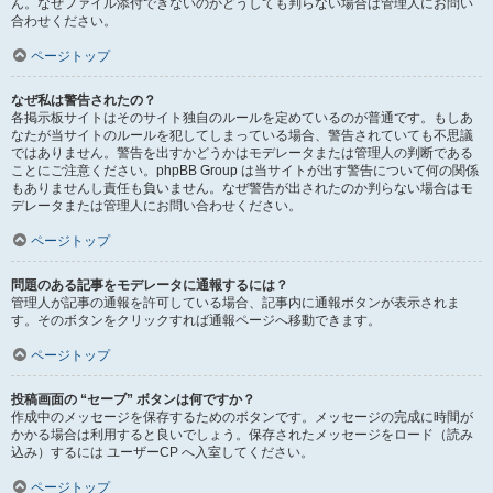
ん。なぜファイル添付できないのかどうしても判らない場合は管理人にお問い
合わせください。
ページトップ
なぜ私は警告されたの？
各掲示板サイトはそのサイト独自のルールを定めているのが普通です。もしあ
なたが当サイトのルールを犯してしまっている場合、警告されていても不思議
ではありません。警告を出すかどうかはモデレータまたは管理人の判断である
ことにご注意ください。phpBB Group は当サイトが出す警告について何の関係
もありませんし責任も負いません。なぜ警告が出されたのか判らない場合はモ
デレータまたは管理人にお問い合わせください。
ページトップ
問題のある記事をモデレータに通報するには？
管理人が記事の通報を許可している場合、記事内に通報ボタンが表示されま
す。そのボタンをクリックすれば通報ページへ移動できます。
ページトップ
投稿画面の “セーブ” ボタンは何ですか？
作成中のメッセージを保存するためのボタンです。メッセージの完成に時間が
かかる場合は利用すると良いでしょう。保存されたメッセージをロード（読み
込み）するには ユーザーCP へ入室してください。
ページトップ