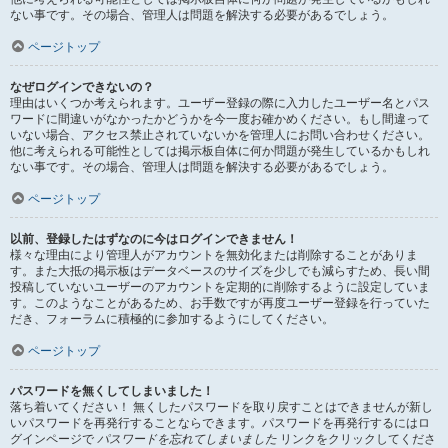
ない事です。その場合、管理人は問題を解決する必要があるでしょう。
ページトップ
なぜログインできないの？
理由はいくつか考えられます。ユーザー登録の際に入力したユーザー名とパス
ワードに間違いがなかったかどうかを今一度お確かめください。もし間違って
いない場合、アクセス禁止されていないかを管理人にお問い合わせください。
他に考えられる可能性としては掲示板自体に何か問題が発生しているかもしれ
ない事です。その場合、管理人は問題を解決する必要があるでしょう。
ページトップ
以前、登録したはずなのに今はログインできません！
様々な理由により管理人がアカウントを無効化または削除することがありま
す。また大抵の掲示板はデータベースのサイズを少しでも減らすため、長い間
投稿していないユーザーのアカウントを定期的に削除するように設定していま
す。このようなことがあるため、お手数ですが再度ユーザー登録を行っていた
だき、フォーラムに積極的に参加するようにしてください。
ページトップ
パスワードを無くしてしまいました！
落ち着いてください！ 無くしたパスワードを取り戻すことはできませんが新し
いパスワードを再発行することならできます。パスワードを再発行するにはロ
グインページで
パスワードを忘れてしまいました
リンクをクリックしてくださ