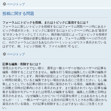
ページトップ
投稿に関する問題
フォーラムにトピックを投稿、またはトピックに返信するには？
フォーラムに新しいトピックを投稿するにはフォーラム閲覧ページ内にあるト
ピック作成ボタンを、トピックに返信するにはトピックページ内にある“返信す
る”ボタンをクリックしてください。掲示板の設定によってはトピックを投稿す
るにはユーザー登録が必要な場合があります。フォーラム閲覧ページの下の方
に、そのフォーラムにおけるあなたのパーミッションがリスト表示されている
はずです。例、トピック投稿: 可、ファイル添付: 可 など。
ページトップ
記事を編集・削除するには？
管理人かモデレータでない限り、通常は一般ユーザーが他のユーザーの記事を
編集・削除することはできません。編集を行う場合は編集したい記事の編集ボ
タンをクリックします。掲示板の設定によってはその記事が作成されてから長
い時間が経過していると編集できない場合がある点にご注意ください。もし編
集しようとしている記事が誰かから既に返信されている場合、編集後に編集し
た回数と日時が記事内に小さく表示されます。まだ返信されていない記事を編
集する場合やモデレータまたは管理人が編集する場合、編集した回数と日時は
表示されません （なぜ編集したかについての足跡を残すことはあるかもしれま
せんが・・） 。一般ユーザーはたとえ自分の記事だろうとそれが既に誰かから
返信されている場合、その記事を削除することはできない点にご注意くださ
い。