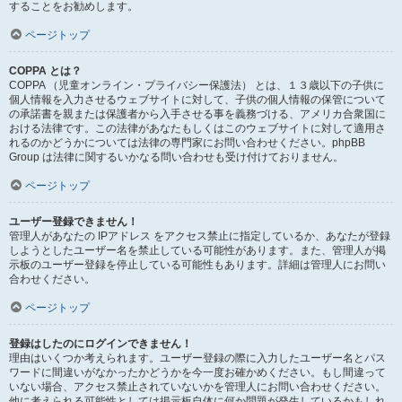
することをお勧めします。
ページトップ
COPPA とは？
COPPA （児童オンライン・プライバシー保護法） とは、１３歳以下の子供に
個人情報を入力させるウェブサイトに対して、子供の個人情報の保管について
の承諾書を親または保護者から入手させる事を義務づける、アメリカ合衆国に
おける法律です。この法律があなたもしくはこのウェブサイトに対して適用さ
れるのかどうかについては法律の専門家にお問い合わせください。phpBB
Group は法律に関するいかなる問い合わせも受け付けておりません。
ページトップ
ユーザー登録できません！
管理人があなたの IPアドレス をアクセス禁止に指定しているか、あなたが登録
しようとしたユーザー名を禁止している可能性があります。また、管理人が掲
示板のユーザー登録を停止している可能性もあります。詳細は管理人にお問い
合わせください。
ページトップ
登録はしたのにログインできません！
理由はいくつか考えられます。ユーザー登録の際に入力したユーザー名とパス
ワードに間違いがなかったかどうかを今一度お確かめください。もし間違って
いない場合、アクセス禁止されていないかを管理人にお問い合わせください。
他に考えられる可能性としては掲示板自体に何か問題が発生しているかもしれ