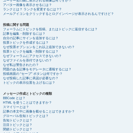
ユーザー名の隣に表示される画像は何ですか？
アバター画像を表示させるには？
ランクとは？ ランクを変更するには？?
メールアイコンをクリックするとログインページが表示されるんですけど？
投稿に関する問題
フォーラムにトピックを投稿、またはトピックに返信するには？
記事を編集・削除するには？
自分の記事にサインを追加するには？
投票トピックを作成するには？
なぜ投票オプションをこれ以上追加できないの？
投票トピックを編集・削除するには？
なぜフォーラムにアクセスできないの？
なぜファイルを添付できないの？
なぜ私は警告されたの？
問題のある記事をモデレータに通報するには？
投稿画面の “セーブ” ボタンは何ですか？
なぜ投稿した記事に承認が必要なの？
トピックの表示位置を上げるには？
メッセージ作成とトピックの種類
BBCode とは？
HTML を使うことはできますか？
スマイリーとは？
記事の本文中に画像を載せることはできますか？
グローバル告知トピックとは？
告知トピックとは？
注目トピックとは？
閉鎖トピックとは？