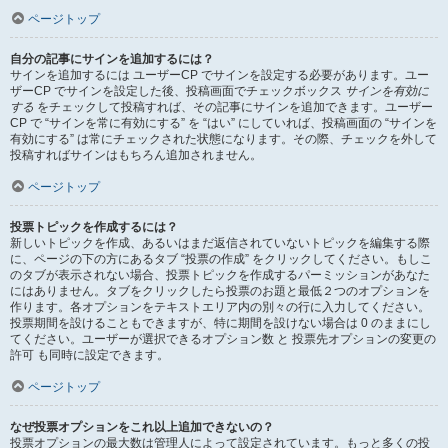
ページトップ
自分の記事にサインを追加するには？
サインを追加するには ユーザーCP でサインを設定する必要があります。ユー
ザーCP でサインを設定した後、投稿画面でチェックボックス
サインを有効に
する
をチェックして投稿すれば、その記事にサインを追加できます。ユーザー
CP で “サインを常に有効にする” を “はい” にしていれば、投稿画面の “サインを
有効にする” は常にチェックされた状態になります。その際、チェックを外して
投稿すればサインはもちろん追加されません。
ページトップ
投票トピックを作成するには？
新しいトピックを作成、あるいはまだ返信されていないトピックを編集する際
に、ページの下の方にあるタブ “投票の作成” をクリックしてください。もしこ
のタブが表示されない場合、投票トピックを作成するパーミッションがあなた
にはありません。タブをクリックしたら投票のお題と最低２つのオプションを
作ります。各オプションをテキストエリア内の別々の行に入力してください。
投票期間を設けることもできますが、特に期間を設けない場合は 0 のままにし
てください。ユーザーが選択できるオプション数 と 投票先オプションの変更の
許可 も同時に設定できます。
ページトップ
なぜ投票オプションをこれ以上追加できないの？
投票オプションの最大数は管理人によって設定されています。もっと多くの投