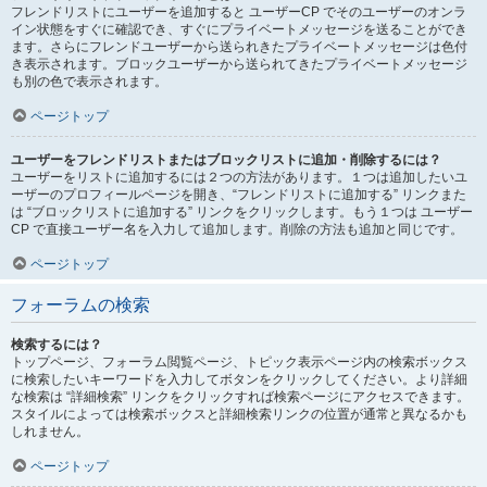
フレンドリストにユーザーを追加すると ユーザーCP でそのユーザーのオンラ
イン状態をすぐに確認でき、すぐにプライベートメッセージを送ることができ
ます。さらにフレンドユーザーから送られきたプライベートメッセージは色付
き表示されます。ブロックユーザーから送られてきたプライベートメッセージ
も別の色で表示されます。
ページトップ
ユーザーをフレンドリストまたはブロックリストに追加・削除するには？
ユーザーをリストに追加するには２つの方法があります。１つは追加したいユ
ーザーのプロフィールページを開き、“フレンドリストに追加する” リンクまた
は “ブロックリストに追加する” リンクをクリックします。もう１つは ユーザー
CP で直接ユーザー名を入力して追加します。削除の方法も追加と同じです。
ページトップ
フォーラムの検索
検索するには？
トップページ、フォーラム閲覧ページ、トピック表示ページ内の検索ボックス
に検索したいキーワードを入力してボタンをクリックしてください。より詳細
な検索は “詳細検索” リンクをクリックすれば検索ページにアクセスできます。
スタイルによっては検索ボックスと詳細検索リンクの位置が通常と異なるかも
しれません。
ページトップ