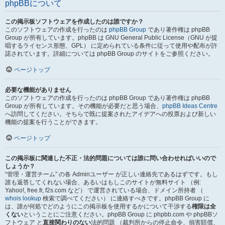
phpBBについて
この掲示板ソフトウェアを作成したのは誰ですか？
このソフトウェアの作成を行ったのは
phpBB Group
であり著作権は phpBB
Group が所有しています。phpBB は GNU General Public License（GNU が提
唱するライセンス形態、GPL） に定められている条件に従って使用や配布が許
諾されています。詳細については phpBB Group のサイトをご参照ください。
ページトップ
必要な機能がありません
このソフトウェアの作成を行ったのは phpBB Group であり著作権は phpBB
Group が所有しています。その機能が必要だと思う場合、
phpBB Ideas Centre
へ訪問してください。そちらで既に提案されたアイデアへの投票および新しい
機能の提案を行うことができます。
ページトップ
この掲示板に関連した不正・法的問題については誰に問い合わせればいいので
しょうか？
“管理・運営チーム” の各 Adminユーザー が正しい連絡先であるはずです。もし
誰も返答してくれない場合、あるいはもしこのサイトが無料サイト （例:
Yahoo!, free.fr, f2s.com など） で運営されている場合、ドメイン所持者 （
whois lookup
検索で調べてください） に連絡すべきです。phpBB Group に
は、誰が何処でどのようにこの掲示板を使用するかについて干渉する
権限は全
くない
ということにご注意ください。phpBB Group に phpbb.com や phpBBソ
フトウェア と
直接関わりのない
法的問題 （裁判所からの停止命令、損害賠償、