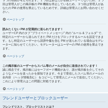
３つの理由が考えられます。１つ目はあなたが登録ユーザーでないため、２つ
目は管理人がこの掲示板の PM 機能を停止しているため、３つ目は管理人があ
なたの PM の使用を禁止しているためです。詳細は管理人にお問い合わせくだ
さい。
ページトップ
読みたくない PM が定期的に送られてきます！
ユーザーCP 内のタブ “プライベートメッセージ” 内の “ルール & フォルダ” で、
特定のユーザーから送られてきた PM だけをブロックするルールを設定できま
す。もし特定のユーザーから誹謗中傷を含む PM が送られている場合はモデレ
ーターに知らせてください。モデレーターはユーザーの PM の使用を禁止でき
ます。
ページトップ
この掲示板のユーザーからスパム等のメールが自分に送信されています！
誠に残念です。掲示板にはセーフガード機能があり、誰が掲示板を介してその
ようなメールを送ったかを探知できます。今まで受信したスパム等のメールの
全内容 （ヘッダ情報含む） をコピーして管理人にメールで送信してください。
これにより管理人はこの問題に対処できます。
ページトップ
フレンドユーザーとブロックユーザー
フレンドリスト、ブロックリストとは？