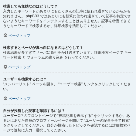
検索しても無効なのはどうして？
入力したキーワードがあまりにもたくさんの記事に使われ過ぎているからかも
知れません。 phpBB3 ではあまりにも頻繁に使われ過ぎていて記事を特定でき
ないようなキーワードをインデクスすることはありません。記事を特定できそ
うなキーワードで検索するか、詳細検索を活用してください。
ページトップ
検索するとページが真っ白になるのはどうして？
検索結果が多すぎてサーバに負担をかけ過ぎています。詳細検索ページで キー
ワード検索 と フォーラムの絞り込み を行ってください。
ページトップ
ユーザーを検索するには？
“メンバーリスト” ページを開き、 “ユーザー検索” リンクをクリックしてくださ
い。
ページトップ
自分が投稿した記事を確認するには？
ユーザーCP のフロントページで “投稿記事を表示する” をクリックするか、あ
るいはあなた自身のプロフィールページを開いて “ユーザーの記事を全て検索”
をクリックしてください。自分が投稿したトピックを確認するには詳細検索ペ
ージで適切に入力・選択してください。