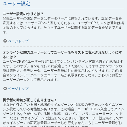
ユーザー設定
ユーザー設定のやり方は？
登録ユーザーの設定データはデータベースに保管されています。設定データを
変更するには ユーザーCP へ入室してください。ユーザーCP リンクは通常は掲
示板のトップにあります。そちらでユーザーに関する設定データを変更できま
す。
ページトップ
オンライン状態のユーザーとしてユーザー名をリストに表示されないようにす
るには？
ユーザーCP の “ユーザー設定” にオプション
オンライン状態を隠す
があるはず
です。このオプションを “はい” に設定してください。そうすればオンライン状
態は管理人、モデレータ、ユーザー自身にしか表示されなくなります。この場
合オンラインデータページにユーザー名が表示されなくなり、かわりにお忍び
ユーザーの一人として表示されます。
ページトップ
掲示板の時刻が正しくありません！
あなたが住んでいる国・地域のタイムゾーンと掲示板のデフォルトタイムゾー
ンが異なっている可能性があります。この場合、ユーザーCP へ入室してタイム
ゾーンをあなたが住んでいる国・地域 （ロンドン、パリ、ニューヨーク、シド
ニーなど） のタイムゾーンに設定してください。他のユーザー設定もそうです
がタイムゾーンの変更は登録ユーザーしか行えません。もしユーザー登録がお