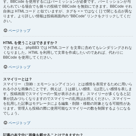
す。BBCode を使用するにはパーミッションが必要です。パーミッションが与
えられている場合でも個々の投稿で BBCode を無効にできます。BBCode それ
自体は HTMLコード と似ていますが、タグを < > ではなく [ ] で閉じる点が異な
ります。より詳しい情報は投稿画面内の “BBCode” リンクをクリックしてくだ
さい。
ページトップ
HTML を使うことはできますか？
できません。 phpBB3 では HTMLコード を文章に含めてもレンダリングされな
くなりました。HTML を利用して文章を作成したいのであれば、代わりに
BBCode を使用してください。
ページトップ
スマイリーとは？
スマイリー （別称：エモーションアイコン） とは感情を表現するために用いら
れる小さな画像のことです。例えば、:) は嬉しい感情、:(は悲しい感情を表しま
す。投稿画面でスマイリーの一覧が表示されます。スマイリーが多くなると記
事が読みづらくなりますのでスマイリーの乱用はお控えください。スマイリー
を乱用した記事はモデレータによる編集・削除・移動の対象となる可能性があ
ります。管理人も投稿の際に使用可能なスマイリーの数を制限するようになる
でしょう。
ページトップ
記事の本文中に画像を載せることはできますか？