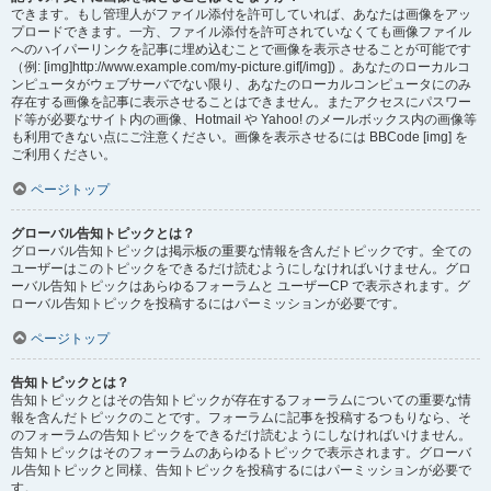
できます。もし管理人がファイル添付を許可していれば、あなたは画像をアッ
プロードできます。一方、ファイル添付を許可されていなくても画像ファイル
へのハイパーリンクを記事に埋め込むことで画像を表示させることが可能です
（例: [img]http://www.example.com/my-picture.gif[/img]) 。あなたのローカルコ
ンピュータがウェブサーバでない限り、あなたのローカルコンピュータにのみ
存在する画像を記事に表示させることはできません。またアクセスにパスワー
ド等が必要なサイト内の画像、Hotmail や Yahoo! のメールボックス内の画像等
も利用できない点にご注意ください。画像を表示させるには BBCode [img] を
ご利用ください。
ページトップ
グローバル告知トピックとは？
グローバル告知トピックは掲示板の重要な情報を含んだトピックです。全ての
ユーザーはこのトピックをできるだけ読むようにしなければいけません。グロ
ーバル告知トピックはあらゆるフォーラムと ユーザーCP で表示されます。グ
ローバル告知トピックを投稿するにはパーミッションが必要です。
ページトップ
告知トピックとは？
告知トピックとはその告知トピックが存在するフォーラムについての重要な情
報を含んだトピックのことです。フォーラムに記事を投稿するつもりなら、そ
のフォーラムの告知トピックをできるだけ読むようにしなければいけません。
告知トピックはそのフォーラムのあらゆるトピックで表示されます。グローバ
ル告知トピックと同様、告知トピックを投稿するにはパーミッションが必要で
す。