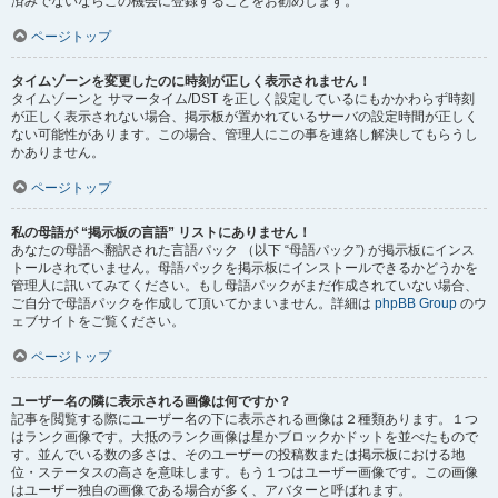
済みでないならこの機会に登録することをお勧めします。
ページトップ
タイムゾーンを変更したのに時刻が正しく表示されません！
タイムゾーンと サマータイム/DST を正しく設定しているにもかかわらず時刻
が正しく表示されない場合、掲示板が置かれているサーバの設定時間が正しく
ない可能性があります。この場合、管理人にこの事を連絡し解決してもらうし
かありません。
ページトップ
私の母語が “掲示板の言語” リストにありません！
あなたの母語へ翻訳された言語パック （以下 “母語パック”) が掲示板にインス
トールされていません。母語パックを掲示板にインストールできるかどうかを
管理人に訊いてみてください。もし母語パックがまだ作成されていない場合、
ご自分で母語パックを作成して頂いてかまいません。詳細は
phpBB Group
のウ
ェブサイトをご覧ください。
ページトップ
ユーザー名の隣に表示される画像は何ですか？
記事を閲覧する際にユーザー名の下に表示される画像は２種類あります。１つ
はランク画像です。大抵のランク画像は星かブロックかドットを並べたもので
す。並んでいる数の多さは、そのユーザーの投稿数または掲示板における地
位・ステータスの高さを意味します。もう１つはユーザー画像です。この画像
はユーザー独自の画像である場合が多く、アバターと呼ばれます。