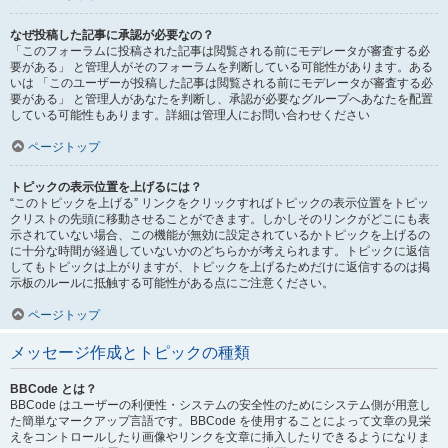
なぜ投稿した記事に承認が必要なの？
「このフォーラムに投稿された記事は閲覧される前にモデレータが審査する必
要がある」 と管理人がそのフォーラムを判断している可能性があります。ある
いは 「このユーザーが投稿した記事は閲覧される前にモデレータが審査する必
要がある」 と管理人があなたを判断し、承認が必要なグループへあなたを配置
している可能性もあります。詳細は管理人にお問い合わせください
ページトップ
トピックの表示位置を上げるには？
“このトピックを上げる” リンクをクリックすればトピックの表示位置をトピッ
クリストの先頭に移動させることができます。しかしそのリンクがどこにも表
示されていない場合、この機能が無効に設定されているかトピックを上げるの
に十分な時間が経過していないかのどちらかが考えられます。トピックに返信
してもトピックは上がりますが、トピックを上げるためだけに返信するのは掲
示板のルールに抵触する可能性がある点にご注意ください。
ページトップ
メッセージ作成とトピックの種類
BBCode とは？
BBCode はユーザーの利便性・システムの安全性のためにシステム側が用意し
た簡単なマークアップ言語です。BBCode を使用することによって文章の見栄
えをコントロールしたり画像やリンクを文章に挿入したりできるようになりま