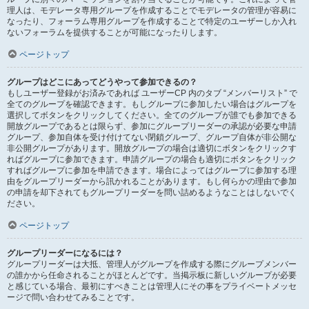
理人は、モデレータ専用グループを作成することでモデレータの管理が容易に
なったり、フォーラム専用グループを作成することで特定のユーザーしか入れ
ないフォーラムを提供することが可能になったりします。
ページトップ
グループはどこにあってどうやって参加できるの？
もしユーザー登録がお済みであれば ユーザーCP 内のタブ “メンバーリスト” で
全てのグループを確認できます。もしグループに参加したい場合はグループを
選択してボタンをクリックしてください。全てのグループが誰でも参加できる
開放グループであるとは限らず、参加にグループリーダーの承認が必要な申請
グループ、参加自体を受け付けてない閉鎖グループ、グループ自体が非公開な
非公開グループがあります。開放グループの場合は適切にボタンをクリックす
ればグループに参加できます。申請グループの場合も適切にボタンをクリック
すればグループに参加を申請できます。場合によってはグループに参加する理
由をグループリーダーから訊かれることがあります。もし何らかの理由で参加
の申請を却下されてもグループリーダーを問い詰めるようなことはしないでく
ださい。
ページトップ
グループリーダーになるには？
グループリーダーは大抵、管理人がグループを作成する際にグループメンバー
の誰かから任命されることがほとんどです。当掲示板に新しいグループが必要
と感じている場合、最初にすべきことは管理人にその事をプライベートメッセ
ージで問い合わせてみることです。