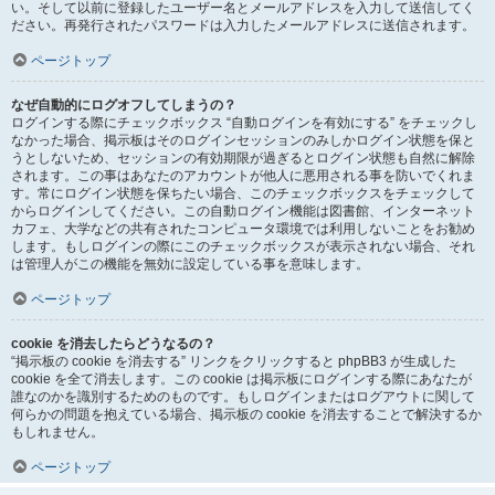
い。そして以前に登録したユーザー名とメールアドレスを入力して送信してく
ださい。再発行されたパスワードは入力したメールアドレスに送信されます。
ページトップ
なぜ自動的にログオフしてしまうの？
ログインする際にチェックボックス “自動ログインを有効にする” をチェックし
なかった場合、掲示板はそのログインセッションのみしかログイン状態を保と
うとしないため、セッションの有効期限が過ぎるとログイン状態も自然に解除
されます。この事はあなたのアカウントが他人に悪用される事を防いでくれま
す。常にログイン状態を保ちたい場合、このチェックボックスをチェックして
からログインしてください。この自動ログイン機能は図書館、インターネット
カフェ、大学などの共有されたコンピュータ環境では利用しないことをお勧め
します。もしログインの際にこのチェックボックスが表示されない場合、それ
は管理人がこの機能を無効に設定している事を意味します。
ページトップ
cookie を消去したらどうなるの？
“掲示板の cookie を消去する” リンクをクリックすると phpBB3 が生成した
cookie を全て消去します。この cookie は掲示板にログインする際にあなたが
誰なのかを識別するためのものです。もしログインまたはログアウトに関して
何らかの問題を抱えている場合、掲示板の cookie を消去することで解決するか
もしれません。
ページトップ