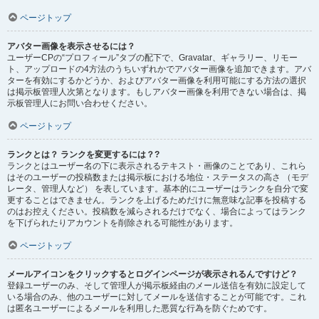
ページトップ
アバター画像を表示させるには？
ユーザーCPの“プロフィール”タブの配下で、Gravatar、ギャラリー、リモー
ト、アップロードの4方法のうちいずれかでアバター画像を追加できます。アバ
ターを有効にするかどうか、およびアバター画像を利用可能にする方法の選択
は掲示板管理人次第となります。もしアバター画像を利用できない場合は、掲
示板管理人にお問い合わせください。
ページトップ
ランクとは？ ランクを変更するには？?
ランクとはユーザー名の下に表示されるテキスト・画像のことであり、これら
はそのユーザーの投稿数または掲示板における地位・ステータスの高さ （モデ
レータ、管理人など） を表しています。基本的にユーザーはランクを自分で変
更することはできません。ランクを上げるためだけに無意味な記事を投稿する
のはお控えください。投稿数を減らされるだけでなく、場合によってはランク
を下げられたりアカウントを削除される可能性があります。
ページトップ
メールアイコンをクリックするとログインページが表示されるんですけど？
登録ユーザーのみ、そして管理人が掲示板経由のメール送信を有効に設定して
いる場合のみ、他のユーザーに対してメールを送信することが可能です。これ
は匿名ユーザーによるメールを利用した悪質な行為を防ぐためです。