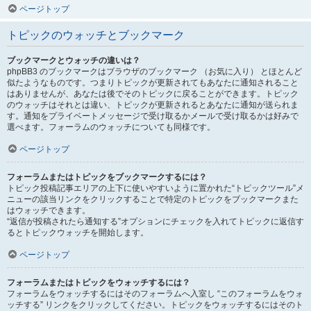
ページトップ
トピックのウォッチとブックマーク
ブックマークとウォッチの違いは？
phpBB3 のブックマークはブラウザのブックマーク （お気に入り） とほとんど
似たようなものです。つまりトピックが更新されてもあなたに通知されること
はありませんが、あなたは後でそのトピックに戻ることができます。トピック
のウォッチはそれとは違い、トピックが更新されるとあなたに通知が送られま
す。通知をプライベートメッセージで受け取るかメールで受け取るかは好みで
選べます。フォーラムのウォッチについても同様です。
ページトップ
フォーラムまたはトピックをブックマークするには？
トピック投稿記事エリアの上下に使いやすいように置かれた“トピックツール”メ
ニューの該当リンクをクリックすることで特定のトピックをブックマークまた
はウォッチできます。
“返信が投稿されたら通知する”オプションにチェックを入れてトピックに返信す
るとトピックウォッチを開始します。
ページトップ
フォーラムまたはトピックをウォッチするには？
フォーラムをウォッチするにはそのフォーラムへ入室し “このフォーラムをウォ
ッチする” リンクをクリックしてください。トピックをウォッチするにはそのト