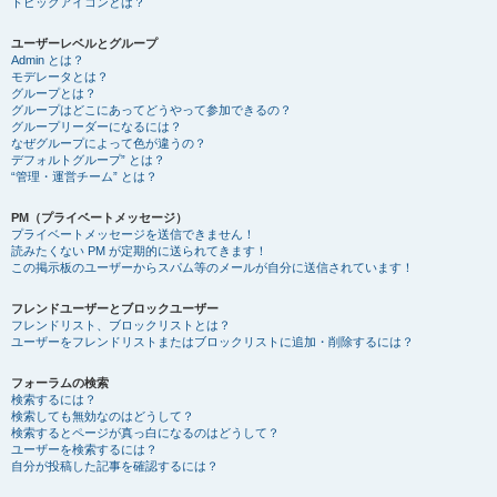
トピックアイコンとは？
ユーザーレベルとグループ
Admin とは？
モデレータとは？
グループとは？
グループはどこにあってどうやって参加できるの？
グループリーダーになるには？
なぜグループによって色が違うの？
デフォルトグループ” とは？
“管理・運営チーム” とは？
PM（プライベートメッセージ）
プライベートメッセージを送信できません！
読みたくない PM が定期的に送られてきます！
この掲示板のユーザーからスパム等のメールが自分に送信されています！
フレンドユーザーとブロックユーザー
フレンドリスト、ブロックリストとは？
ユーザーをフレンドリストまたはブロックリストに追加・削除するには？
フォーラムの検索
検索するには？
検索しても無効なのはどうして？
検索するとページが真っ白になるのはどうして？
ユーザーを検索するには？
自分が投稿した記事を確認するには？