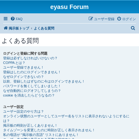
eyasu Forum
FAQ
ユーザー登録
ログイン
検
掲示板トップ
よくある質問
索
よくある質問
ログインと登録に関する問題
登録は必ずしなければいけないの？
COPPA とは？
ユーザー登録できません！
登録はしたのにログインできません！
なぜログインできないの？
以前、登録したはずなのに今はログインできません！
パスワードを無くしてしまいました！
なぜ自動的にログオフしてしまうの？
cookie を消去したらどうなるの？
ユーザー設定
ユーザー設定のやり方は？
オンライン状態のユーザーとしてユーザー名をリストに表示されないようにするに
は？
掲示板の時刻が正しくありません！
タイムゾーンを変更したのに時刻が正しく表示されません！
私の母語が “掲示板の言語” リストにありません！