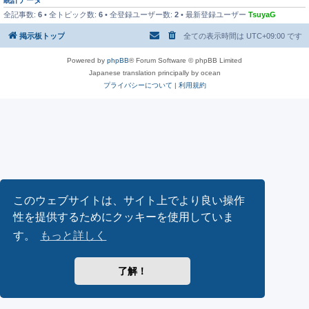
統計データ
全記事数:
6
• 全トピック数:
6
• 全登録ユーザー数:
2
• 最新登録ユーザー
TsuyaG
掲示板トップ
全ての表示時間は
UTC+09:00
です
Powered by
phpBB
® Forum Software © phpBB Limited
Japanese translation principally by ocean
プライバシーについて
|
利用規約
このウェブサイトは、サイト上でより良い操作
性を提供するためにクッキーを使用していま
す。
もっと詳しく
了解！