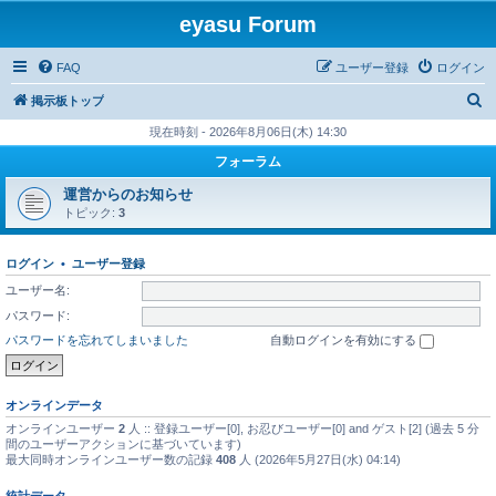
eyasu Forum
FAQ
ユーザー登録
ログイン
検
掲示板トップ
索
現在時刻 - 2026年8月06日(木) 14:30
フォーラム
運営からのお知らせ
トピック:
3
ログイン
•
ユーザー登録
ユーザー名:
パスワード:
パスワードを忘れてしまいました
自動ログインを有効にする
オンラインデータ
オンラインユーザー
2
人 :: 登録ユーザー[0], お忍びユーザー[0] and ゲスト[2] (過去 5 分
間のユーザーアクションに基づいています)
最大同時オンラインユーザー数の記録
408
人 (2026年5月27日(水) 04:14)