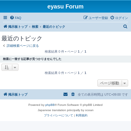
eyasu Forum
FAQ
ユーザー登録
ログイン
検
掲示板トップ
検索
最近のトピック
索
最近のトピック
詳細検索ページに戻る
検索結果 0 件 • ページ
1
／
1
検索に一致する記事が見つかりませんでした
検索結果 0 件 • ページ
1
／
1
ページ移動
掲示板トップ
全ての表示時間は
UTC+09:00
です
Powered by
phpBB
® Forum Software © phpBB Limited
Japanese translation principally by ocean
プライバシーについて
|
利用規約