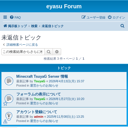
eyasu Forum
FAQ
ユーザー登録
ログイン
検
掲示板トップ
検索
未返信トピック
索
未返信トピック
詳細検索ページに戻る
検索
詳細検索
検索結果 3 件 • ページ
1
／
1
トピック
Minecraft TsuyaG Server 情報
最新記事 by
TsuyaG
«
2026年4月13日(月) 15:37
Posted in
運営からのお知らせ
フォーラムの表示について
最新記事 by
TsuyaG
«
2026年1月27日(火) 10:20
Posted in
運営からのお知らせ
アカウント登録について
最新記事 by
admin
«
2025年11月08日(土) 13:25
Posted in
運営からのお知らせ