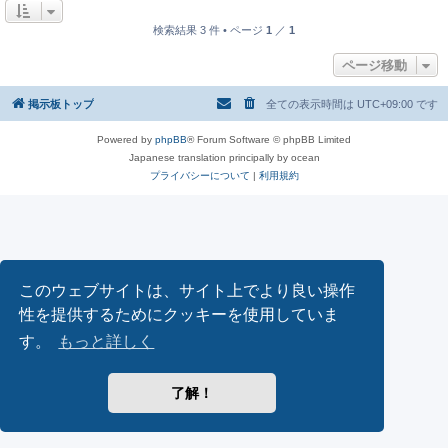
検索結果 3 件 • ページ
1
／
1
ページ移動
掲示板トップ
全ての表示時間は
UTC+09:00
です
Powered by
phpBB
® Forum Software © phpBB Limited
Japanese translation principally by ocean
プライバシーについて
|
利用規約
このウェブサイトは、サイト上でより良い操作
性を提供するためにクッキーを使用していま
す。
もっと詳しく
了解！