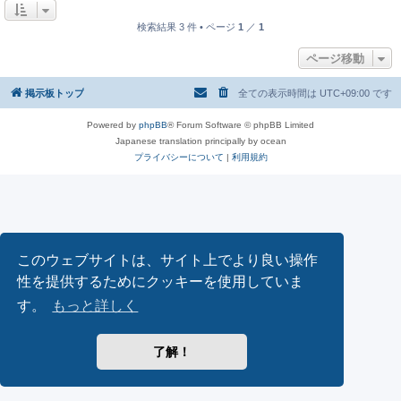
検索結果 3 件 • ページ
1
／
1
ページ移動
掲示板トップ
全ての表示時間は
UTC+09:00
です
Powered by
phpBB
® Forum Software © phpBB Limited
Japanese translation principally by ocean
プライバシーについて
|
利用規約
このウェブサイトは、サイト上でより良い操作
性を提供するためにクッキーを使用していま
す。
もっと詳しく
了解！