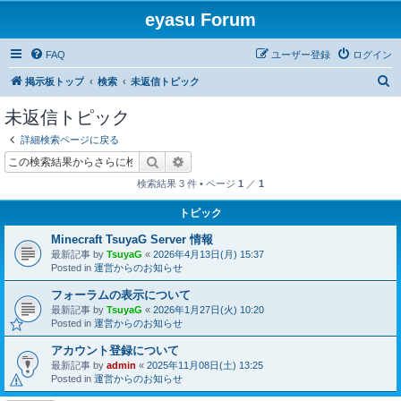
eyasu Forum
FAQ
ユーザー登録
ログイン
検
掲示板トップ
検索
未返信トピック
索
未返信トピック
詳細検索ページに戻る
検索
詳細検索
検索結果 3 件 • ページ
1
／
1
トピック
Minecraft TsuyaG Server 情報
最新記事 by
TsuyaG
«
2026年4月13日(月) 15:37
Posted in
運営からのお知らせ
フォーラムの表示について
最新記事 by
TsuyaG
«
2026年1月27日(火) 10:20
Posted in
運営からのお知らせ
アカウント登録について
最新記事 by
admin
«
2025年11月08日(土) 13:25
Posted in
運営からのお知らせ