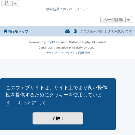
検索結果 3 件 • ページ
1
／
1
ページ移動
掲示板トップ
全ての表示時間は
UTC+09:00
です
Powered by
phpBB
® Forum Software © phpBB Limited
Japanese translation principally by ocean
プライバシーについて
|
利用規約
このウェブサイトは、サイト上でより良い操作
性を提供するためにクッキーを使用していま
す。
もっと詳しく
了解！