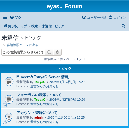
eyasu Forum
FAQ
ユーザー登録
ログイン
検
掲示板トップ
検索
未返信トピック
索
未返信トピック
詳細検索ページに戻る
検索
詳細検索
検索結果 3 件 • ページ
1
／
1
トピック
Minecraft TsuyaG Server 情報
最新記事 by
TsuyaG
«
2026年4月13日(月) 15:37
Posted in
運営からのお知らせ
フォーラムの表示について
最新記事 by
TsuyaG
«
2026年1月27日(火) 10:20
Posted in
運営からのお知らせ
アカウント登録について
最新記事 by
admin
«
2025年11月08日(土) 13:25
Posted in
運営からのお知らせ