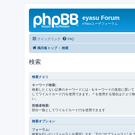
eyasu Forum
eYasuユーザフォーラム
クイックリンク
FAQ
掲示板トップ
検索
検索
検索クエリ
キーワード検索:
検索したくない記事のキーワードには
-
をキーワードの直前に置いて
してワイルドカード(*)を使用できます。-* を使用する場合はクエリ
い。
投稿者検索:
部分一致としてワイルドカード(*)を使用できます
検索オプション
フォーラム:
検索を行いたいフォーラムを選択します。下の “サブフォーラム” を “