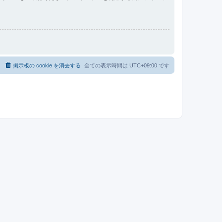
る
掲示板の cookie を消去する
全ての表示時間は
UTC+09:00
です