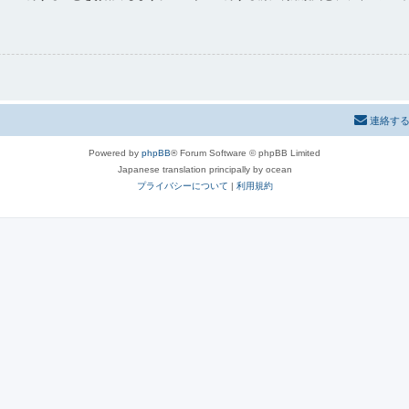
連絡す
Powered by
phpBB
® Forum Software © phpBB Limited
Japanese translation principally by ocean
プライバシーについて
|
利用規約