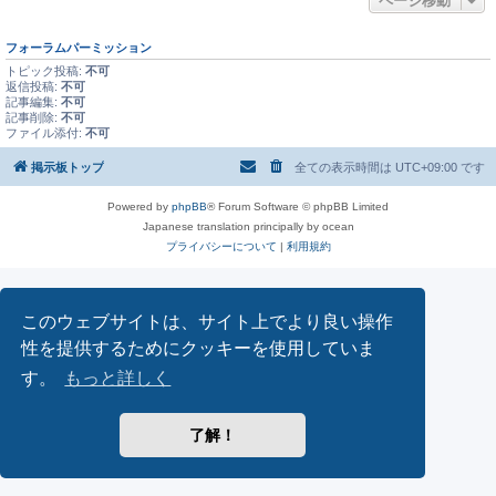
ページ移動
フォーラムパーミッション
トピック投稿:
不可
返信投稿:
不可
記事編集:
不可
記事削除:
不可
ファイル添付:
不可
掲示板トップ
全ての表示時間は
UTC+09:00
です
Powered by
phpBB
® Forum Software © phpBB Limited
Japanese translation principally by ocean
プライバシーについて
|
利用規約
このウェブサイトは、サイト上でより良い操作
性を提供するためにクッキーを使用していま
す。
もっと詳しく
了解！