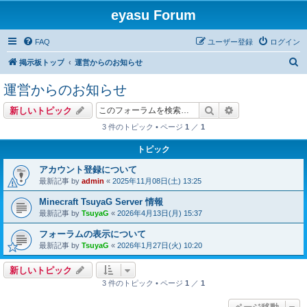
eyasu Forum
FAQ
ユーザー登録
ログイン
検
掲示板トップ
運営からのお知らせ
索
運営からのお知らせ
検索
詳細検索
新しいトピック
3 件のトピック • ページ
1
／
1
トピック
アカウント登録について
最新記事 by
admin
«
2025年11月08日(土) 13:25
Minecraft TsuyaG Server 情報
最新記事 by
TsuyaG
«
2026年4月13日(月) 15:37
フォーラムの表示について
最新記事 by
TsuyaG
«
2026年1月27日(火) 10:20
新しいトピック
3 件のトピック • ページ
1
／
1